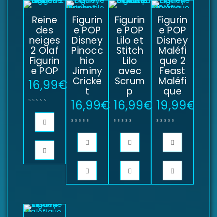
Reine
Figurin
Figurin
Figurin
des
e POP
e POP
e POP
neiges
Disney
Lilo et
Disney
2 Olaf
Pinocc
Stitch
Maléfi
Figurin
hio
Lilo
que 2
e POP
Jiminy
avec
Feast
Cricke
Scrum
Maléfi
16,99
€
t
p
que
16,99
€
16,99
€
19,99
€