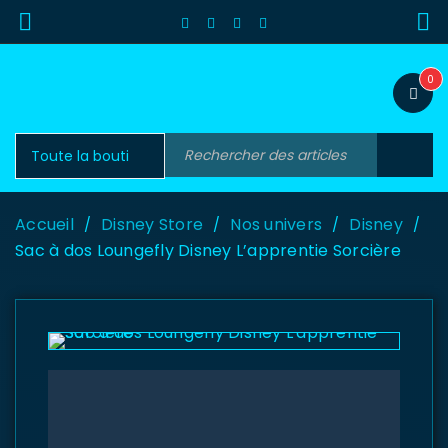
0
Accueil
Disney Store
Nos univers
Disney
/
/
/
/
Sac à dos Loungefly Disney L’apprentie Sorcière