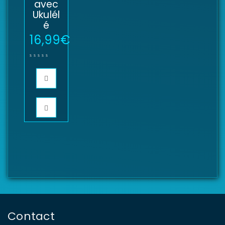
avec
Ukulél
é
16,99
€
Contact