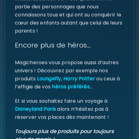
partie des personnages que nous
connaissons tous et qui ont su conquérir le
SE CONNECTER
cœur des enfants autant que celui de leurs
parents !
Identifiant ou e-mail
*
Encore plus de héros…
Magicheroes vous propose aussi d’autres
Mot de passe
*
univers ! Découvrez par exemple nos
produits
Loungefly
,
Harry Potter
ou ceux à
l’effigie de vos
héros préférés
…
Se souvenir de moi
SE CONNECTER
Et si vous souhaitez faire un voyage à
Disneyland Paris
alors n’hésitez pas à
MOT DE PASSE PERDU ?
réserver vos places dès maintenant !
Toujours plus de produits pour toujours