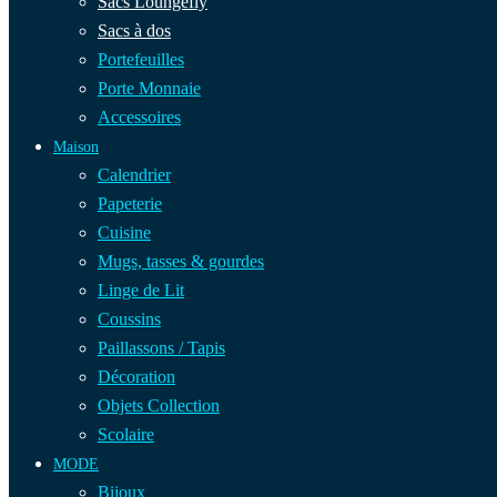
Sacs Loungefly
Sacs à dos
Portefeuilles
Porte Monnaie
Accessoires
Maison
Calendrier
Papeterie
Cuisine
Mugs, tasses & gourdes
Linge de Lit
Coussins
Paillassons / Tapis
Décoration
Objets Collection
Scolaire
MODE
Bijoux