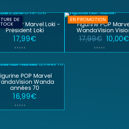
TURE DE
EN PROMOTION
urine POP Marvel Loki -
Figurine POP Marve
STOCK
Président Loki
WandaVision Visio
17,99
€
17,99
€
10,00
Figurine POP Marvel
andaVision Wanda
années 70
16,99
€