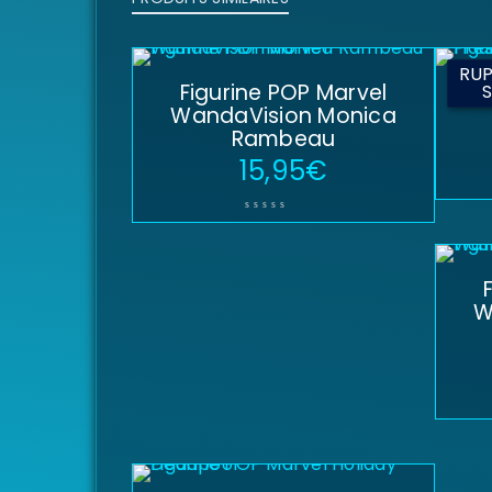
RUP
Figurine POP Marvel
Fig
WandaVision Monica
Rambeau
15,95
€
W