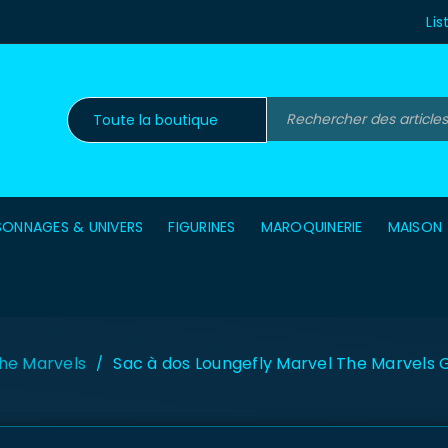
Lis
SONNAGES & UNIVERS
FIGURINES
MAROQUINERIE
MAISON
he Marvels
Sac à dos Loungefly Marvel The Marvels 
/