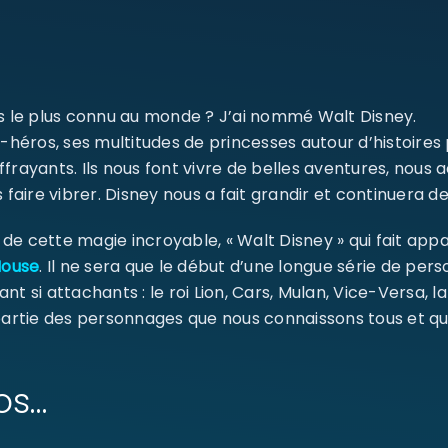
SE CONNECTER
Identifiant ou e-mail
*
ms le plus connu au monde ? J’ai nommé Walt Disney.
-héros, ses multitudes de princesses autour d’histoires
ffrayants. Ils nous font vivre de belles aventures, nou
 faire vibrer. Disney nous a fait grandir et continuera de
Mot de passe
*
e cette magie incroyable, « Walt Disney » qui fait appa
Mouse
. Il ne sera que le début d’une longue série de pe
ant si attachants : le roi Lion, Cars, Mulan, Vice-Versa, l
Se souvenir de moi
SE CONNECTER
 partie des personnages que nous connaissons tous et qu
MOT DE PASSE PERDU ?
os…