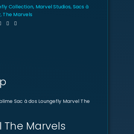
fly Collection
,
Marvel Studios
,
Sacs à
y
,
The Marvels
up
blime Sac à dos Loungefly Marvel The
l The Marvels