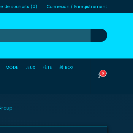
te de souhaits (
0
)
Connexion
/
Enregistrement
MODE
JEUX
FÊTE
🎁 BOX
0
Group