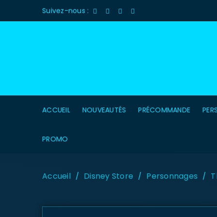
Suivez-nous :
ACCUEIL
NOUVEAUTÉS
PRÉCOMMANDE
PER
PROMO
Accueil
Disney Store
Personnages
T
/
/
/