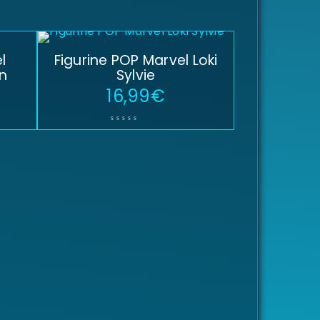
l
Figurine POP Marvel Loki
n
Sylvie
€
16,99
€