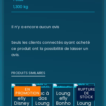
1,300 kg
Il n’y a encore aucun avis
Seuls les clients connectés ayant acheté
ce produit ont la possibilité de laisser un
avis.
PRODUITS SIMILAIRES
EN
RUPTURE
Loung
Sac à
Loung
Sac à
PROMOTION
DE
STOCK
efly
dos
efly
dos
Disney
Loung
Bonho
Loung