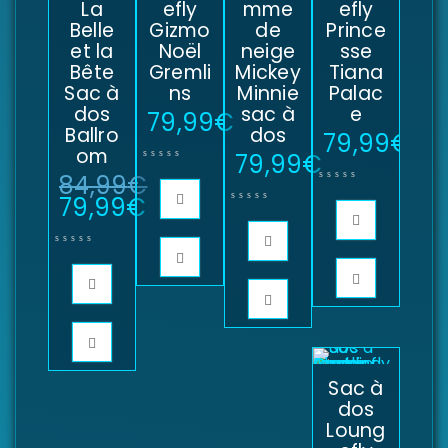
La
efly
mme
efly
Belle
Gizmo
de
Prince
et la
Noël
neige
sse
Bête
Gremli
Mickey
Tiana
Sac à
ns
Minnie
Palac
dos
sac à
e
79,99
€
Ballro
dos
79,99
€
om
79,99
€
84,99
€
79,99
€
Sac à
dos
Loung