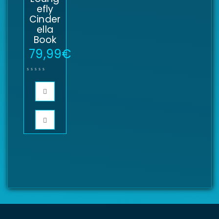
efly
Cinder
ella
Book
79,99
€