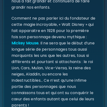
nous a fait grandir et continuera de faire
grandir nos enfants.
Comment ne pas parler ici du fondateur de
SE CONNECTER
cette magie incroyable, « Walt Disney » qui
fait apparaitre en 1928 pour la première
Identifiant ou e-mail
*
fois son personnage devenu mythique :
Mickey Mouse
. Il ne sera que le début d’une
longue série de personnages tous aussi
marquants les uns que les autres, tous si
Mot de passe
*
différents et pourtant si attachants : le roi
Lion, Cars, Mulan, Vice-Versa, la reine des
neiges, Aladdin, ou encore les
Indestructibles… Ce n’est qu’une infime
Se souvenir de moi
partie des personnages que nous
connaissons tous et qui ont su conquérir le
SE CONNECTER
cœur des enfants autant que celui de leurs
parents !
MOT DE PASSE PERDU ?