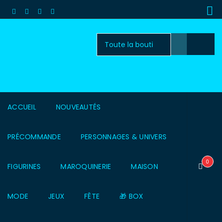
ACCUEIL
NOUVEAUTÉS
PRÉCOMMANDE
PERSONNAGES & UNIVERS
0
FIGURINES
MAROQUINERIE
MAISON
MODE
JEUX
FÊTE
🎁 BOX