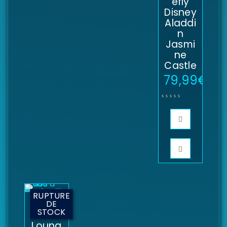
efly
Disney
Aladdi
n
Jasmi
ne
Castle
79,99
€
RUPTURE
Sac à
DE
STOCK
dos
Loung