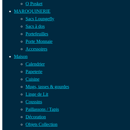
Q Posket
MAROQUINERIE
Sacs Loungefly
Sacs à dos
Portefeuilles
Porte Monnaie
Accessoires
Maison
Calendrier
Papeterie
Cuisine
Mugs, tasses & gourdes
Linge de Lit
Coussins
Paillassons / Tapis
Décoration
Objets Collection