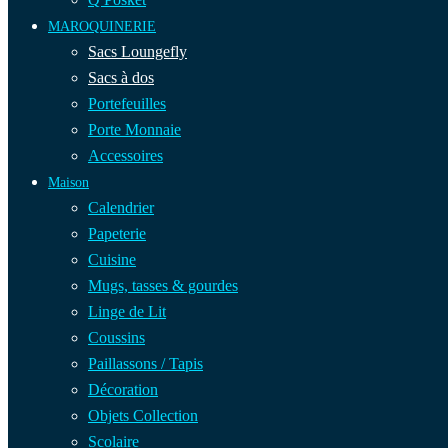
MAROQUINERIE
Sacs Loungefly
Sacs à dos
Portefeuilles
Porte Monnaie
Accessoires
Maison
Calendrier
Papeterie
Cuisine
Mugs, tasses & gourdes
Linge de Lit
Coussins
Paillassons / Tapis
Décoration
Objets Collection
Scolaire