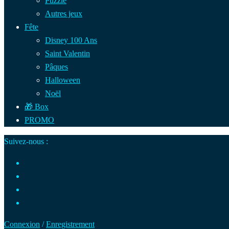
Puzzle
Autres jeux
Fête
Disney 100 Ans
Saint Valentin
Pâques
Halloween
Noël
🎁 Box
PROMO
Suivez-nous :
Connexion
/
Enregistrement