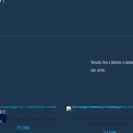
e !
Seuls les clients conn
un avis.
RE
Sac à bandoulière Loungefly Bon
 dos Loungefly Cinderella Book
K
neige Mickey Minnie
79,99
€
54,99
€