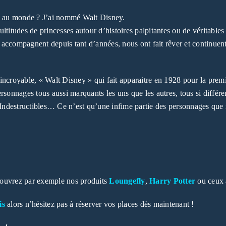
Mot de passe
*
nu au monde ? J’ai nommé Walt Disney.
ultitudes de princesses autour d’histoires palpitantes ou de véritable
s accompagnent depuis tant d’années, nous ont fait rêver et continuent
Se souvenir de moi
SE CONNECTER
incroyable, « Walt Disney » qui fait apparaitre en 1928 pour la pre
MOT DE PASSE PERDU ?
rsonnages tous aussi marquants les uns que les autres, tous si différen
s Indestructibles… Ce n’est qu’une infime partie des personnages que 
couvrez par exemple nos produits
Loungefly
,
Harry Potter
ou ceux à
is
alors n’hésitez pas à réserver vos places dès maintenant !