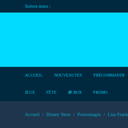
Suivez-nous :
ACCUEIL
NOUVEAUTÉS
PRÉCOMMANDE
JEUX
FÊTE
🎁 BOX
PROMO
Accueil
Disney Store
Personnages
Lisa Frank
/
/
/