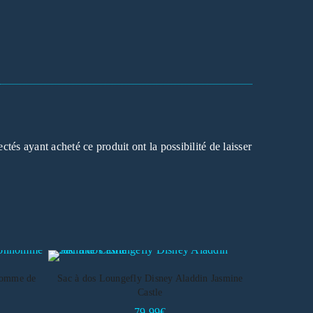
ectés ayant acheté ce produit ont la possibilité de laisser
homme de
Sac à dos Loungefly Disney Aladdin Jasmine
Castle
79,99
€