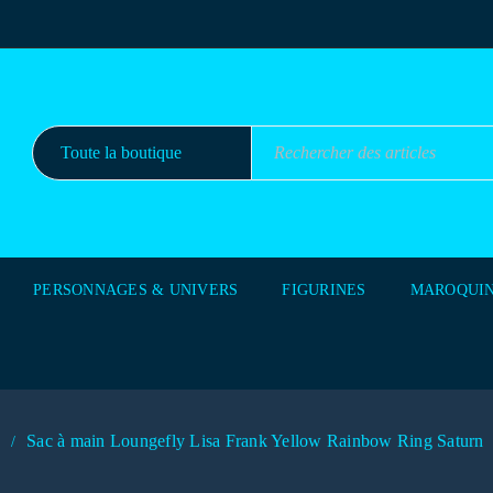
PERSONNAGES & UNIVERS
FIGURINES
MAROQUIN
Sac à main Loungefly Lisa Frank Yellow Rainbow Ring Saturn
/