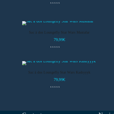
Sac à dos Loungefly Star Wars Mustafar
79,99
€
Sac à dos Loungefly Star Wars Kashyyyk
79,99
€