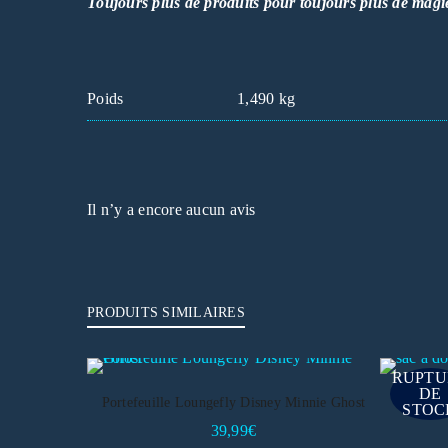
Toujours plus de produits pour toujours plus de magi
Poids
1,490 kg
Il n’y a encore aucun avis
PRODUITS SIMILAIRES
RUPTU
DE
Portefeuille Loungefly Disney Minnie Ghost
Sac à
STOC
39,99
€