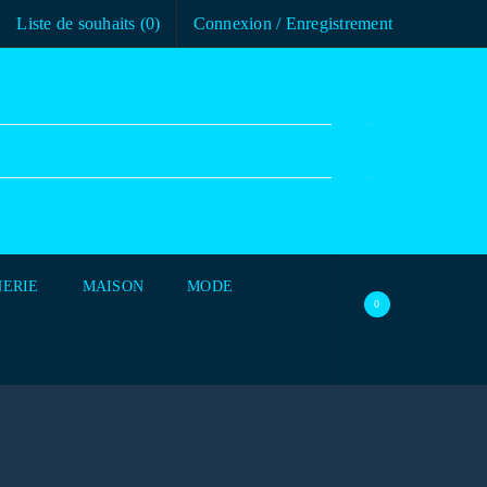
Liste de souhaits (
0
)
Connexion
/
Enregistrement
ERIE
MAISON
MODE
0