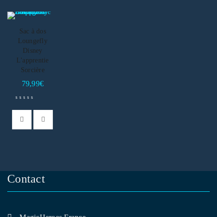
Sac à dos
Loungefly
Disney
L'apprentie
Sorcière
79,99
€
Contact