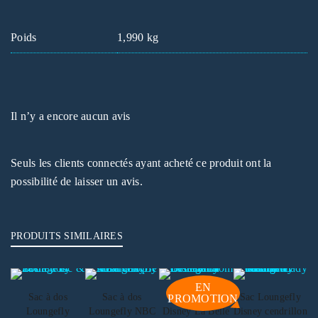
Poids
1,990 kg
Il n’y a encore aucun avis
Seuls les clients connectés ayant acheté ce produit ont la
possibilité de laisser un avis.
PRODUITS SIMILAIRES
EN
Sac à dos
Sac à dos
Loungefly
Sac Loungefly
PROMOTION
Loungefly
Loungefly NBC
Disney La Belle
Disney cendrillon