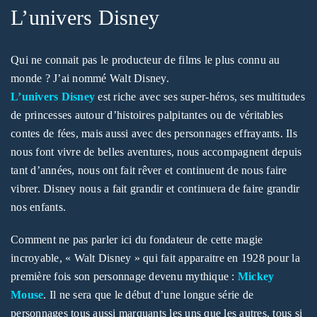
L’univers Disney
SE CONNECTER
Identifiant ou e-mail
*
Qui ne connait pas le producteur de films le plus connu au
monde ? J’ai nommé Walt Disney.
L’univers Disney
est riche avec ses super-héros, ses multitudes
de princesses autour d’histoires palpitantes ou de véritables
Mot de passe
*
contes de fées, mais aussi avec des personnages effrayants. Ils
nous font vivre de belles aventures, nous accompagnent depuis
tant d’années, nous ont fait rêver et continuent de nous faire
vibrer. Disney nous a fait grandir et continuera de faire grandir
Se souvenir de moi
SE CONNECTER
nos enfants.
Comment ne pas parler ici du fondateur de cette magie
MOT DE PASSE PERDU ?
incroyable, « Walt Disney » qui fait apparaitre en 1928 pour la
première fois son personnage devenu mythique :
Mickey
Mouse
. Il ne sera que le début d’une longue série de
personnages tous aussi marquants les uns que les autres, tous si