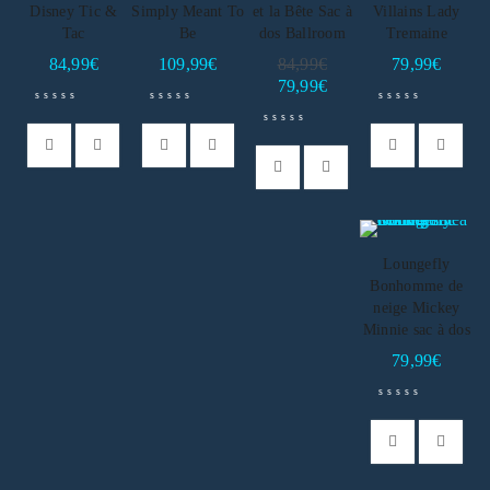
Disney Tic &
Simply Meant To
et la Bête Sac à
Villains Lady
Tac
Be
dos Ballroom
Tremaine
84,99
€
109,99
€
84,99
€
79,99
€
79,99
€
Loungefly
Bonhomme de
neige Mickey
Minnie sac à dos
79,99
€