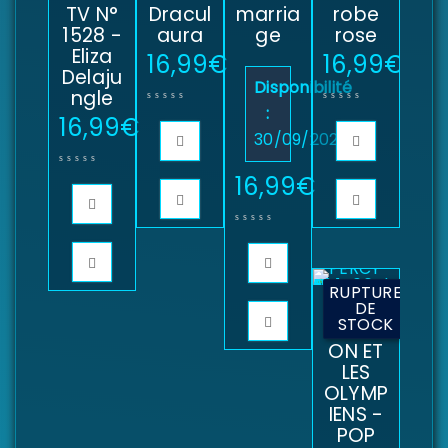
TV N°
Dracul
marria
robe
1528 -
aura
ge
rose
Eliza
16,99
€
16,99
€
Delaju
Disponibilité
ngle
:
16,99
€
30/09/2025
16,99
€
RUPTURE
PERCY
DE
STOCK
JACKS
ON ET
LES
OLYMP
IENS -
POP