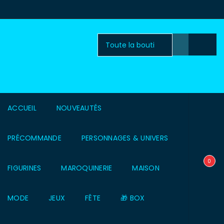
ACCUEIL
NOUVEAUTÉS
PRÉCOMMANDE
PERSONNAGES & UNIVERS
0
FIGURINES
MAROQUINERIE
MAISON
MODE
JEUX
FÊTE
🎁 BOX