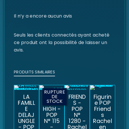
Il n’y a encore aucun avis
Seuls les clients connectés ayant acheté
ce produit ont la possibilité de laisser un
avis.
PRODUITS SIMILAIRES
RUPTURE
LA
MONS
FRIEND
Figurin
DE
STOCK
FAMILL
TER
S -
e POP
E
HIGH -
POP
Friend
DELAJ
POP
N°
s
UNGLE
N° 115
1280 -
Rachel
- POP
-
Rachel
en