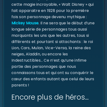
cette magie incroyable, « Walt Disney » qui
fait apparaitre en 1928 pour la première
fois son personnage devenu mythique :
Mickey Mouse
. Il ne sera que le début d’une
longue série de personnages tous aussi
SE CONNECTER
marquants les uns que les autres, tous si
différents et pourtant si attachants : le roi
Identifiant ou e-mail
*
Lion, Cars, Mulan, Vice-Versa, la reine des
neiges, Aladdin, ou encore les
Indestructibles… Ce n’est qu’une infime
Mot de passe
*
partie des personnages que nous
connaissons tous et qui ont su conquérir le
cœur des enfants autant que celui de leurs
parents !
Se souvenir de moi
SE CONNECTER
Encore plus de héros…
MOT DE PASSE PERDU ?