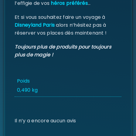
l’effigie de vos
héros préférés
…
Et si vous souhaitez faire un voyage à
Se souvenir de moi
Disneyland Paris
alors n’hésitez pas à
SE CONNECTER
réserver vos places dès maintenant !
MOT DE PASSE PERDU ?
Toujours plus de produits pour toujours
plus de magie !
Poids
0,490 kg
Il n’y a encore aucun avis