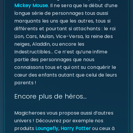
Mickey Mouse
. Il ne sera que le début d’une
longue série de personnages tous aussi
marquants les uns que les autres, tous si
différents et pourtant si attachants : le roi
Lion, Cars, Mulan, Vice-Versa, la reine des
neiges, Aladdin, ou encore les
Indestructibles… Ce n’est qu’une infime
partie des personnages que nous
connaissons tous et qui ont su conquérir le
cœur des enfants autant que celui de leurs
SE CONNECTER
parents !
Encore plus de héros…
Identifiant ou e-mail
*
Magicheroes vous propose aussi d’autres
univers ! Découvrez par exemple nos
Mot de passe
*
produits
Loungefly
,
Harry Potter
ou ceux à