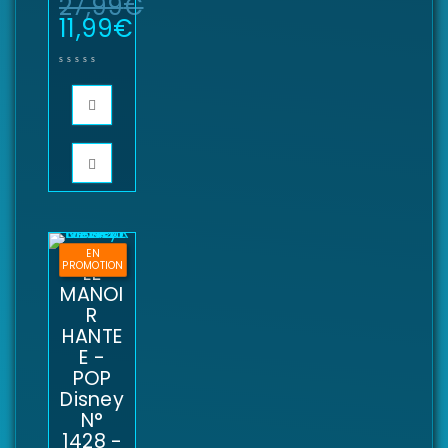
27,99
€
11,99
€
EN
PROMOTION
LE
MANOI
R
HANTE
E -
POP
Disney
N°
1428 -