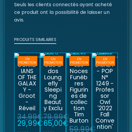
Seuls les clients connectés ayant acheté
ce produit ont la possibilité de laisser un
avis.
PRODUITS SIMILAIRES
EN
EN
EN
EN
PROMOTION
PROMOTION
PROMOTION
PROMOTION
GUARD
Sac à
Les
DISNEY
IANS
dos
Noces
- POP
OF THE
Loung
Funèb
N°
GALAX
efly
res
1249 -
Y -
Sleepi
Figurin
Profes
Groot
ng
es de
sor
-
Beaut
collec
Owl
Réveil
y Exclu
tion
'2022
Tim
Fall
34,99
€
79,99
€
Burton
Conve
29,99
€
65,00
€
ntion'
59,99
€