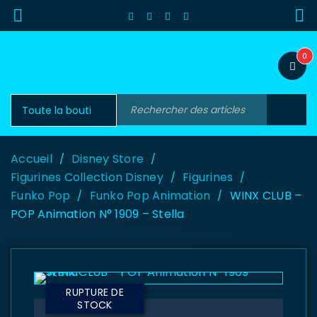
0
Accueil
Disney Store
/
/
Figurines Collection Disney
Figurines
/
/
Funko Pop
Funko Pop Animation
WINX CLUB –
/
/
POP Animation N° 1909 – Stella
RUPTURE DE
STOCK