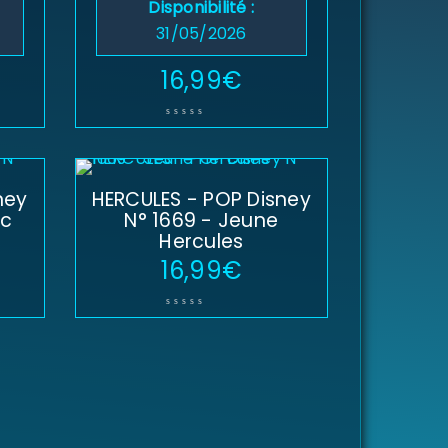
Disponibilité :
31/05/2026
16,99
€
ney
HERCULES - POP Disney
ec
N° 1669 - Jeune
Hercules
16,99
€