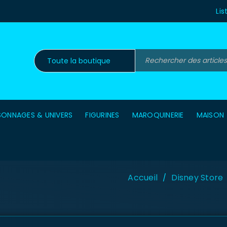
Lis
SONNAGES & UNIVERS
FIGURINES
MAROQUINERIE
MAISON
Accueil
Disney Store
/