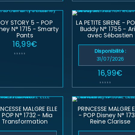
TOY STORY 5 - POP
LA PETITE SIRENE - P
ney N° 1715 - Smarty
Buddy N° 1755 - Ari
Pants
avec Sébastien
16,99
€
Disponibilité :
31/07/2026
SE CONNECTER
16,99
€
Identifiant ou e-mail
*
INCESSE MALGRE ELLE
PRINCESSE MALGRE E
Mot de passe
*
 POP N° 1732 - Mia
- POP Disney N° 173
Transformation
Reine Clarisse