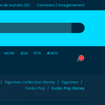
te de souhaits (
0
)
Connexion
/
Enregistrement
MODE
JEUX
FÊTE
🎁 BOX
0
Figurines Collection Disney
Figurines
/
/
/
Funko Pop
Funko Pop Disney
/