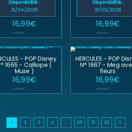
Disponibilité :
Disponibilité :
21/04/2026
31/05/2026
Se souvenir de moi
SE CONNECTER
16,99
€
16,99
€
MOT DE PASSE PERDU ?
RCULES - POP Disney
HERCULES - POP Dis
° 1665 - Calliope (
N° 1667 - Meg av
Muse )
fleurs
16,99
€
16,99
€
1
2
3
4
…
20
21
22