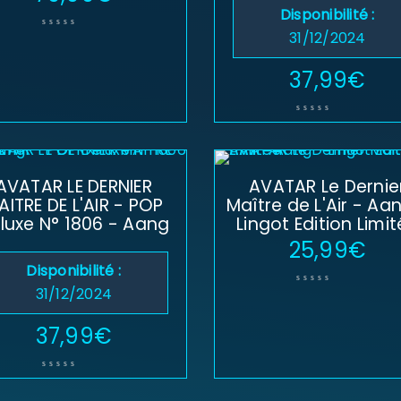
Disponibilité :
31/12/2024
37,99
€
SE CONNECTER
Identifiant ou e-mail
*
AVATAR LE DERNIER
AVATAR Le Dernie
AITRE DE L'AIR - POP
Maître de L'Air - Aa
luxe N° 1806 - Aang
Mot de passe
*
Lingot Edition Limi
25,99
€
Disponibilité :
31/12/2024
Se souvenir de moi
SE CONNECTER
37,99
€
MOT DE PASSE PERDU ?