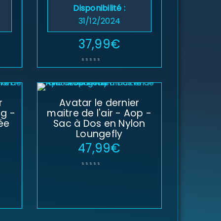
Disponibilité :
31/12/2024
37,99
€
r
Avatar le dernier
ng -
maitre de l'air - Aop -
tée
Sac à Dos en Nylon
Loungefly
47,99
€