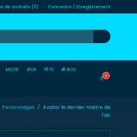
te de souhaits (
0
)
Connexion
/
Enregistrement
MODE
JEUX
FÊTE
🎁 BOX
0
Personnages
Avatar le dernier maitre de
/
l'air