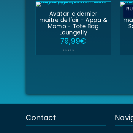
RU
Avatar le dernier
maitre de l'air - Appa &
mai
Momo - Tote Bag
S
Loungefly
79,99
€
Contact
Navi