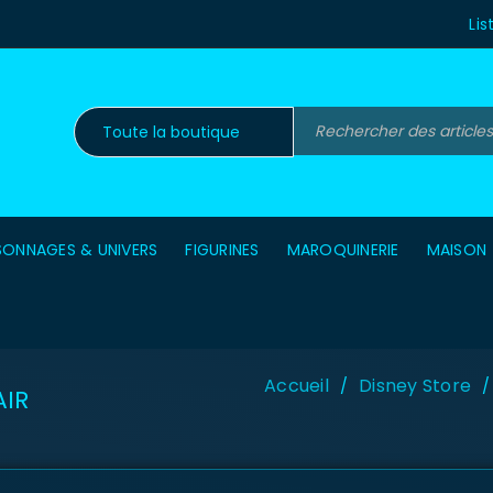
Lis
SONNAGES & UNIVERS
FIGURINES
MAROQUINERIE
MAISON
Accueil
Disney Store
/
/
AIR