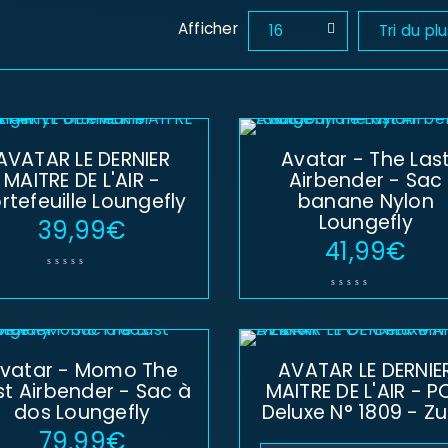
Afficher
16
Tri du pl
AVATAR LE DERNIER
Avatar - The Las
MAITRE DE L'AIR -
Airbender - Sac
rtefeuille Loungefly
banane Nylon
Loungefly
39,99
€
41,99
€
vatar - Momo The
AVATAR LE DERNIE
st Airbender - Sac à
MAITRE DE L'AIR - P
dos Loungefly
Deluxe N° 1809 - Z
79,99
€