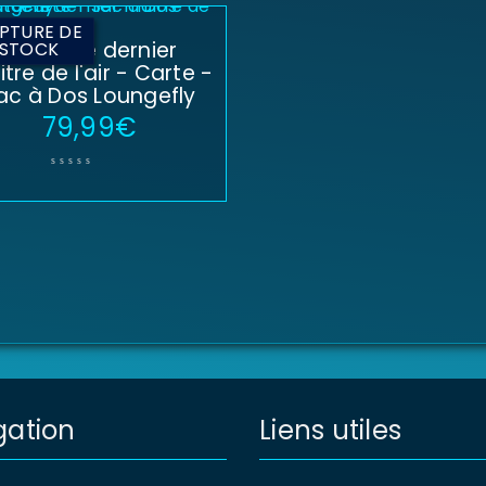
PTURE DE
Avatar le dernier
STOCK
tre de l'air - Carte -
ac à Dos Loungefly
79,99
€
gation
Liens utiles