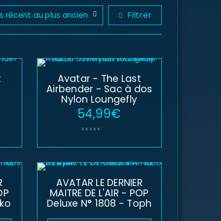
Filtrer
us récent au plus ancien
t
Avatar - The Last
Airbender - Sac à dos
Nylon Loungefly
54,99
€
R
AVATAR LE DERNIER
OP
MAITRE DE L'AIR - POP
uko
Deluxe N° 1808 - Toph