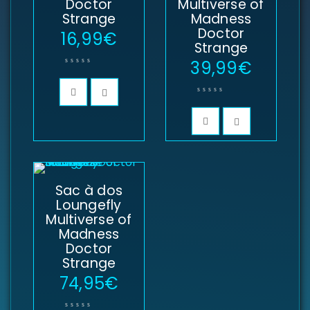
Doctor
Multiverse of
Strange
Madness
Identifiant ou e-mail
*
Doctor
16,99
€
Strange
39,99
€
Mot de passe
*
Se souvenir de moi
SE CONNECTER
Sac à dos
Loungefly
MOT DE PASSE PERDU ?
Multiverse of
Madness
Doctor
Strange
74,95
€