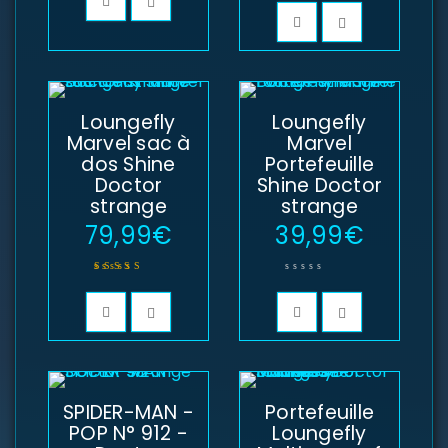
Loungefly
Loungefly
Marvel sac à
Marvel
dos Shine
Portefeuille
Doctor
Shine Doctor
strange
strange
79,99
€
39,99
€
Note
5.00
sur 5
SPIDER-MAN -
Portefeuille
SE CONNECTER
POP N° 912 -
Loungefly