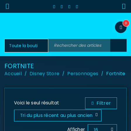
0
FORTNITE
Accueil
Disney Store
Personnages
Fortnite
/
/
/
Voici le seul résultat
Filtrer
Tri du plus récent au plus ancien
Afficher
16