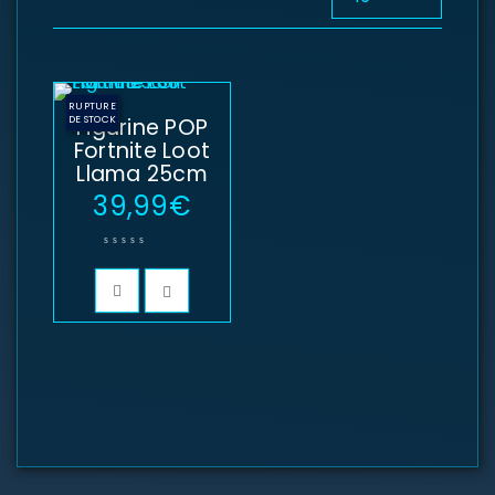
RUPTURE
DE STOCK
Figurine POP
Fortnite Loot
Llama 25cm
39,99
€