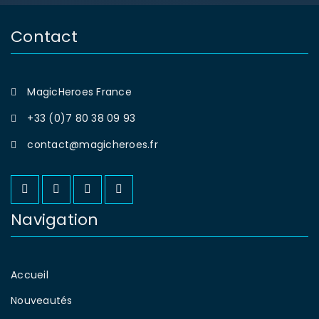
Contact
SE CONNECTER
MagicHeroes France
Identifiant ou e-mail
*
+33 (0)7 80 38 09 93
contact@magicheroes.fr
Mot de passe
*
Navigation
Se souvenir de moi
SE CONNECTER
Accueil
MOT DE PASSE PERDU ?
Nouveautés