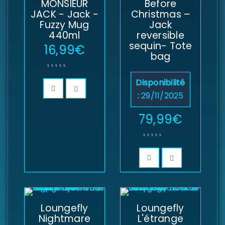
MONSIEUR
Before
JACK - Jack -
Christmas –
Fuzzy Mug
Jack
440ml
reversible
sequin- Tote
16,99
€
bag
Disponibilité
:
29/11/2025
79,99
€
Loungefly
Loungefly
Nightmare
L'étrange