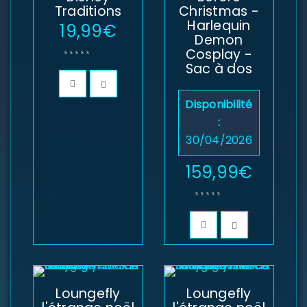
Traditions
Christmas -
Harlequin
19,99
€
Demon
Cosplay -
Sac à dos
Disponibilité
:
30/04/2026
159,99
€
SE CONNECTER
Loungefly
Loungefly
Identifiant ou e-mail
*