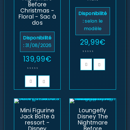
Before
Christmas -
Disponibilité
Floral - Sac à
:
selon le
dos
modèle
Disponibilité
29,99
€
:
31/08/2026
139,99
€
Mini Figurine
Loungefly
Jack Boîte à
Disney The
ressort -
Nightmare
Disney
Before