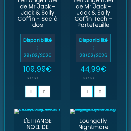
l'étrange noël
l'étrange noël
de Mr Jack -
de Mr Jack -
Jack & Sally
Jack & Sally
Coffin - Sac à
Coffin Tech -
Mot de passe
*
dos
Portefeuille
Disponibilité
Disponibilité
:
:
Se souvenir de moi
28/02/2026
28/02/2026
SE CONNECTER
109,99
€
44,99
€
MOT DE PASSE PERDU ?
L'ETRANGE
Loungefly
NOEL DE
Nightmare