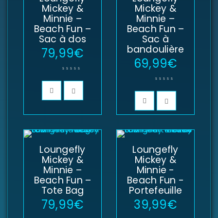
Mickey &
Mickey &
Se souvenir de moi
Minnie –
Minnie –
Beach Fun –
Beach Fun –
SE CONNECTER
Sac à dos
Sac à
bandoulière
79,99
€
MOT DE PASSE PERDU ?
69,99
€
Loungefly
Loungefly
Mickey &
Mickey &
Minnie –
Minnie -
Beach Fun –
Beach Fun -
Tote Bag
Portefeuille
79,99
€
39,99
€