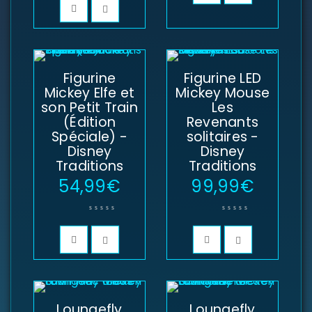
Figurine
Figurine LED
Mickey Elfe et
Mickey Mouse
son Petit Train
Les
(Édition
Revenants
Spéciale) -
solitaires -
SE CONNECTER
Disney
Disney
Traditions
Traditions
Identifiant ou e-mail
*
54,99
€
99,99
€
Mot de passe
*
Loungefly
Loungefly