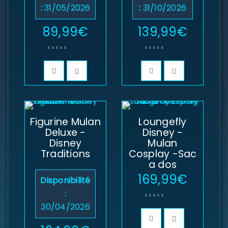
:
31/05/2026
:
31/10/2026
89,99
€
139,99
€
SE CONNECTER
Figurine Mulan
Loungefly
Deluxe -
Disney -
Disney
Mulan
Identifiant ou e-mail
*
Traditions
Cosplay -Sac
a dos
169,99
€
Disponibilité
Mot de passe
*
:
30/04/2026