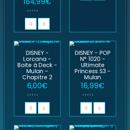
164,99
€
Se souvenir de moi
SE CONNECTER
MOT DE PASSE PERDU ?
DISNEY -
DISNEY - POP
Lorcana -
N° 1020 -
Boite à Deck -
Ultimate
Mulan -
Princess S3 -
Chapitre 2
Mulan
6,00
€
16,99
€