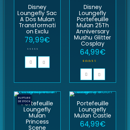
Disney
Disney
Loungefly Sac
Loungefly
A Dos Mulan
Portefeuille
Transformati
Mulan 25Th
on Exclu
Anniversary
Mushu Glitter
79,99
€
Cosplay
64,99
€
Note
5.00
sur 5
RUPTURE
DE STOCK
Portefeuille
Portefeuille
Loungefly
Loungefly
Mulan
Mulan Castle
Princess
64,99
€
Scene