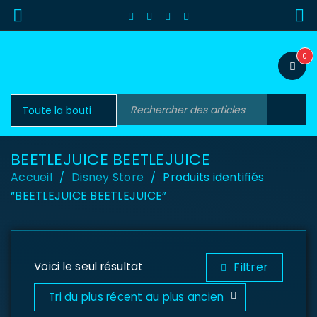
0
BEETLEJUICE BEETLEJUICE
Accueil
Disney Store
Produits identifiés
/
/
“BEETLEJUICE BEETLEJUICE”
Voici le seul résultat
Filtrer
Tri du plus récent au plus ancien