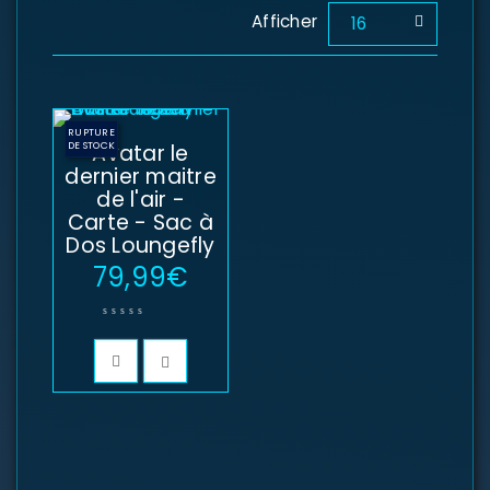
Afficher
16
RUPTURE
DE STOCK
Avatar le
dernier maitre
de l'air -
Carte - Sac à
Dos Loungefly
79,99
€