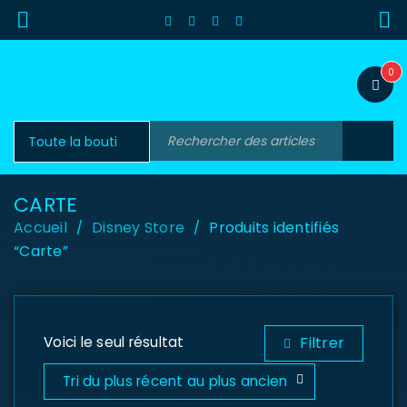
0
CARTE
Accueil
Disney Store
Produits identifiés
/
/
“Carte”
Voici le seul résultat
Filtrer
Tri du plus récent au plus ancien