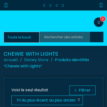
0
CHEWIE WITH LIGHTS
Accueil
Disney Store
Produits identifiés
/
/
“Chewie with Lights”
Voici le seul résultat
Filtrer
Tri du plus récent au plus ancien