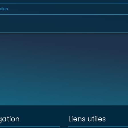
tion.
SE CONNECTER
Identifiant ou e-mail
*
Mot de passe
*
Se souvenir de moi
SE CONNECTER
gation
Liens utiles
MOT DE PASSE PERDU ?