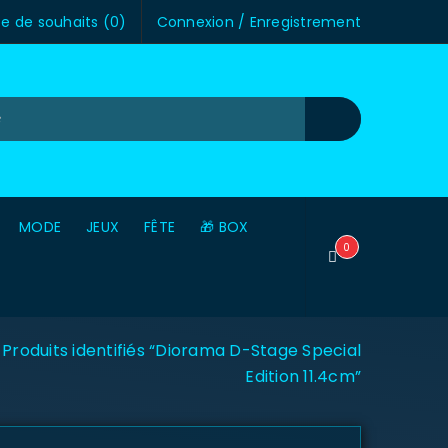
te de souhaits (
0
)
Connexion
/
Enregistrement
MODE
JEUX
FÊTE
🎁 BOX
0
Produits identifiés “Diorama D-Stage Special
Edition 11.4cm”