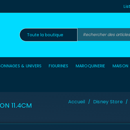
Lis
SONNAGES & UNIVERS
FIGURINES
MAROQUINERIE
MAISON
Accueil
Disney Store
/
/
ON 11.4CM