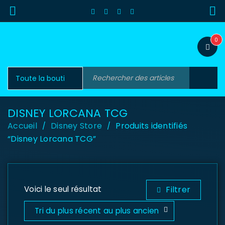
0
DISNEY LORCANA TCG
Accueil
Disney Store
Produits identifiés
/
/
“Disney Lorcana TCG”
Voici le seul résultat
Filtrer
Tri du plus récent au plus ancien