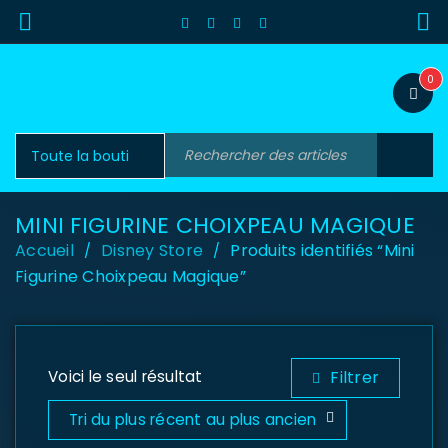
0
MINI FIGURINE CHOIXPEAU MAGIQUE
Accueil
Disney Store
Produits identifiés “Mini
/
/
Figurine Choixpeau Magique”
Voici le seul résultat
Filtrer
Tri du plus récent au plus ancien