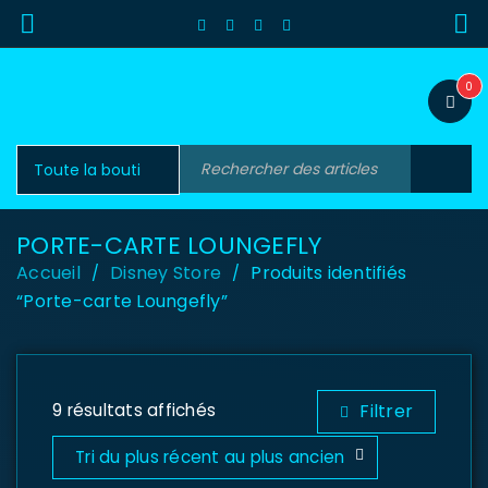
0
PORTE-CARTE LOUNGEFLY
Accueil
Disney Store
Produits identifiés
/
/
“Porte-carte Loungefly”
9 résultats affichés
Filtrer
Tri du plus récent au plus ancien