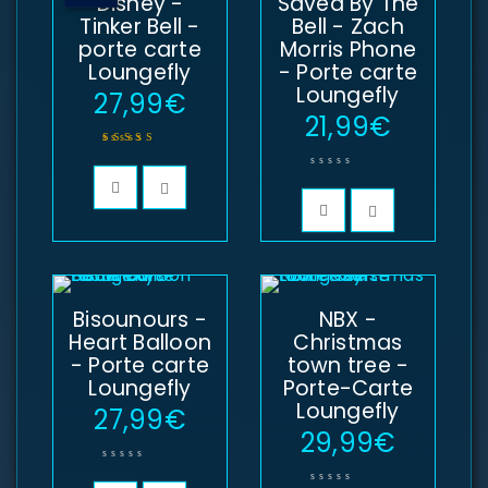
Disney -
Saved By The
Tinker Bell -
Bell - Zach
porte carte
Morris Phone
Loungefly
- Porte carte
Loungefly
27,99
€
21,99
€
Note
5.00
sur 5
Bisounours -
NBX -
Heart Balloon
Christmas
- Porte carte
town tree -
Loungefly
Porte-Carte
Loungefly
27,99
€
29,99
€