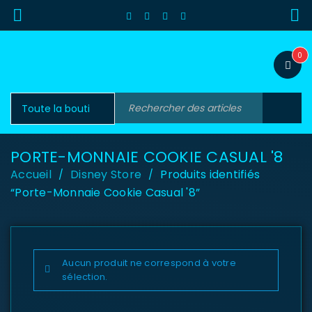
0
PORTE-MONNAIE COOKIE CASUAL '8
Accueil
Disney Store
Produits identifiés
/
/
“Porte-Monnaie Cookie Casual '8”
Aucun produit ne correspond à votre
sélection.