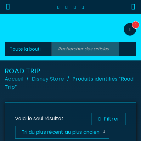
0
ROAD TRIP
Accueil
Disney Store
Produits identifiés “Road
/
/
Trip”
Voici le seul résultat
Filtrer
Tri du plus récent au plus ancien