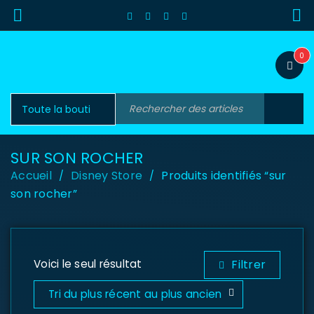
0
SUR SON ROCHER
Accueil
Disney Store
Produits identifiés “sur
/
/
son rocher”
Voici le seul résultat
Filtrer
Tri du plus récent au plus ancien