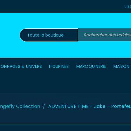
Lis
SONNAGES & UNIVERS
FIGURINES
MAROQUINERIE
MAISON
ngefly Collection
ADVENTURE TIME – Jake – Portefeui
/