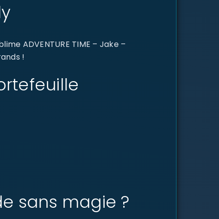
ly
sublime ADVENTURE TIME – Jake –
rands !
rtefeuille
de sans magie ?