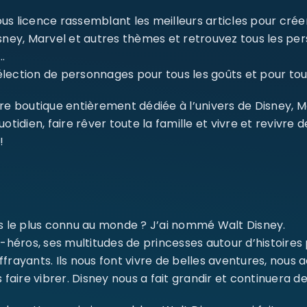
s licence rassemblant les meilleurs articles pour créer 
isney, Marvel et autres thèmes et retrouvez tous les p
…
ection de personnages pour tous les goûts et pour tout
re boutique entièrement dédiée à l’univers de Disney, 
dien, faire rêver toute la famille et vivre et revivre 
SE CONNECTER
!
Identifiant ou e-mail
*
ms le plus connu au monde ? J’ai nommé Walt Disney.
Mot de passe
*
-héros, ses multitudes de princesses autour d’histoires
ffrayants. Ils nous font vivre de belles aventures, nou
 faire vibrer. Disney nous a fait grandir et continuera de
Se souvenir de moi
SE CONNECTER