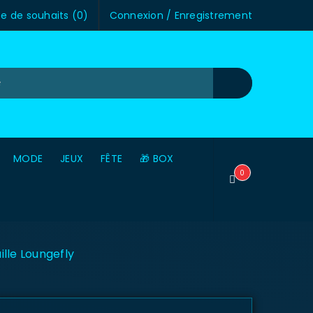
te de souhaits (
0
)
Connexion
/
Enregistrement
MODE
JEUX
FÊTE
🎁 BOX
0
lle Loungefly