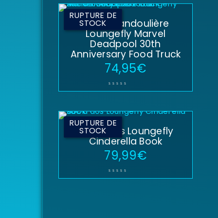
RUPTURE DE
Sac à bandoulière
STOCK
Loungefly Marvel
Deadpool 30th
Anniversary Food Truck
74,95
€
RUPTURE DE
Sac à dos Loungefly
STOCK
Cinderella Book
79,99
€