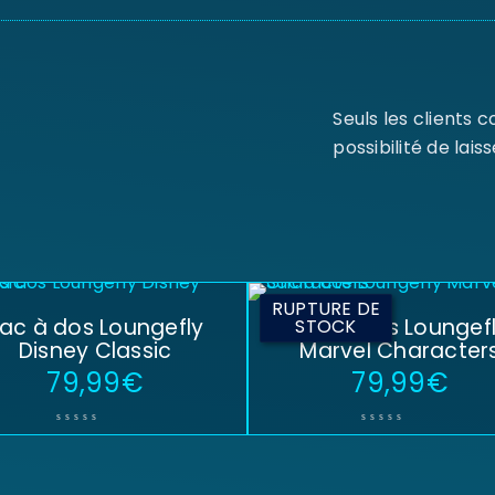
Seuls les clients 
possibilité de laiss
RUPTURE DE
ac à dos Loungefly
Sac à dos Loungef
STOCK
Disney Classic
Marvel Character
79,99
€
79,99
€