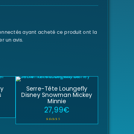
connectés ayant acheté ce produit ont la
er un avis.
ly
Serre-Tête Loungefly
s
Disney Snowman Mickey
Minnie
27,99
€
Note
5.00
sur 5