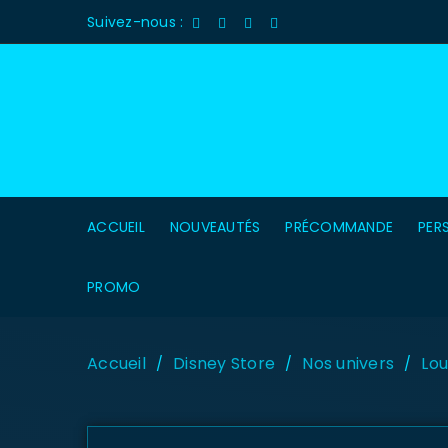
Suivez-nous :
ACCUEIL
NOUVEAUTÉS
PRÉCOMMANDE
PER
PROMO
Accueil
Disney Store
Nos univers
Lou
/
/
/