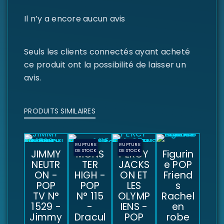
Il n’y a encore aucun avis
Seuls les clients connectés ayant acheté
ce produit ont la possibilité de laisser un
avis.
PRODUITS SIMILAIRES
RUPTURE
RUPTURE
JIMMY
DE STOCK
MONS
DE STOCK
PERCY
Figurin
NEUTR
TER
JACKS
e POP
ON -
HIGH -
ON ET
Friend
POP
POP
LES
s
TV N°
N° 115
OLYMP
Rachel
1529 -
-
IENS -
en
Jimmy
Dracul
POP
robe