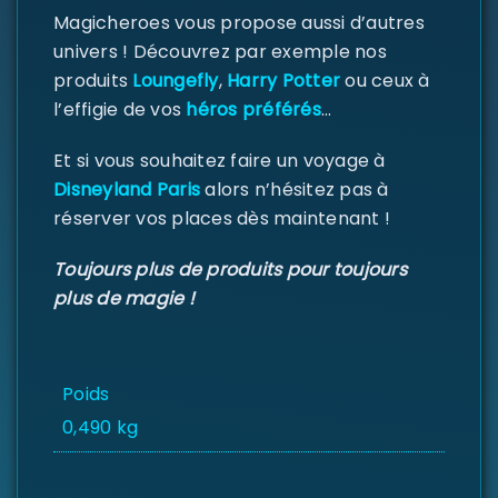
Mot de passe
*
Magicheroes vous propose aussi d’autres
univers ! Découvrez par exemple nos
produits
Loungefly
,
Harry Potter
ou ceux à
l’effigie de vos
héros préférés
…
Se souvenir de moi
SE CONNECTER
Et si vous souhaitez faire un voyage à
Disneyland Paris
alors n’hésitez pas à
MOT DE PASSE PERDU ?
réserver vos places dès maintenant !
Toujours plus de produits pour toujours
plus de magie !
Poids
0,490 kg