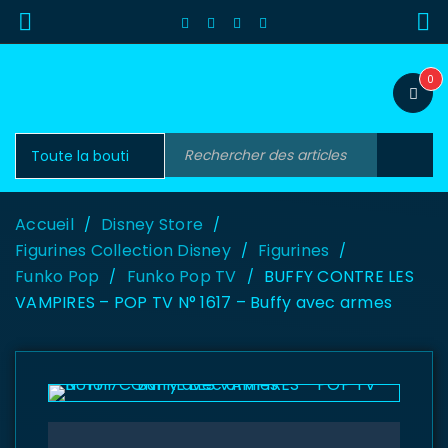
0
Accueil
Disney Store
/
/
Figurines Collection Disney
Figurines
/
/
Funko Pop
Funko Pop TV
BUFFY CONTRE LES
/
/
VAMPIRES – POP TV N° 1617 – Buffy avec armes