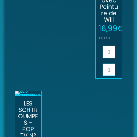
avec
Peintu
re de
Will
16,99
€
LES
SCHTR
OUMPF
S -
POP
TV N°