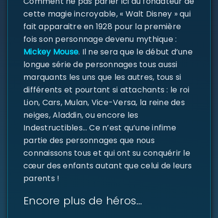
Comment ne pas parler ici du fondateur de
cette magie incroyable, « Walt Disney » qui
fait apparaitre en 1928 pour la première
fois son personnage devenu mythique :
Mickey Mouse
. Il ne sera que le début d’une
longue série de personnages tous aussi
marquants les uns que les autres, tous si
différents et pourtant si attachants : le roi
Lion, Cars, Mulan, Vice-Versa, la reine des
neiges, Aladdin, ou encore les
Indestructibles… Ce n’est qu’une infime
partie des personnages que nous
SE CONNECTER
connaissons tous et qui ont su conquérir le
cœur des enfants autant que celui de leurs
Identifiant ou e-mail
*
parents !
Encore plus de héros…