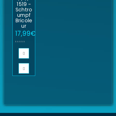
1519 -
Schtro
umpf
Bricole
ur
17,99
€