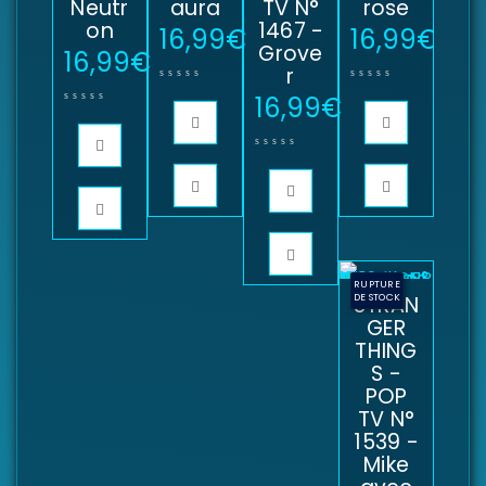
Neutr
aura
TV N°
rose
on
1467 -
16,99
€
16,99
€
Grove
16,99
€
r
16,99
€
RUPTURE
STRAN
DE STOCK
GER
THING
S -
POP
TV N°
1539 -
Mike