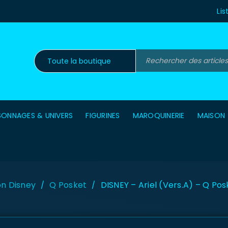
Lis
SONNAGES & UNIVERS
FIGURINES
MAROQUINERIE
MAISON
on Disney
Q Posket
DISNEY – Ariel (Vers.A) – Q Po
/
/