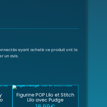
connectés ayant acheté ce produit ont la
er un avis.
y
Figurine POP Lilo et Stitch
to
Lilo avec Pudge
16,99
€