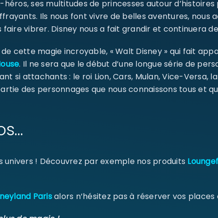
-héros, ses multitudes de princesses autour d’histoires
ffrayants. Ils nous font vivre de belles aventures, nou
Identifiant ou e-mail
*
 faire vibrer. Disney nous a fait grandir et continuera de
e cette magie incroyable, « Walt Disney » qui fait appa
Mouse
. Il ne sera que le début d’une longue série de pe
Mot de passe
*
ant si attachants : le roi Lion, Cars, Mulan, Vice-Versa, l
 partie des personnages que nous connaissons tous et qu
Se souvenir de moi
SE CONNECTER
os…
MOT DE PASSE PERDU ?
s univers ! Découvrez par exemple nos produits
Loungef
neyland Paris
alors n’hésitez pas à réserver vos places