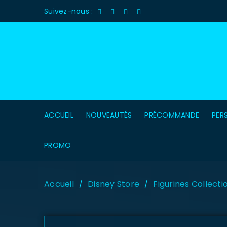
Suivez-nous :
ACCUEIL
NOUVEAUTÉS
PRÉCOMMANDE
PER
PROMO
Accueil
Disney Store
Figurines Collecti
/
/