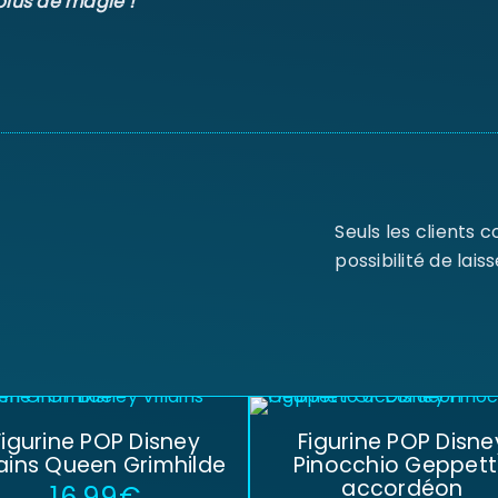
plus de magie !
Seuls les clients 
possibilité de laiss
Figurine POP Disney
Figurine POP Disne
lains Queen Grimhilde
Pinocchio Geppet
accordéon
16,99
€