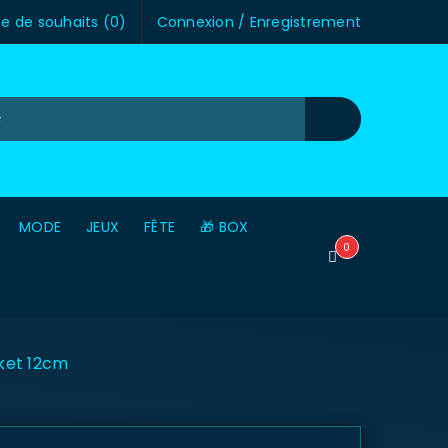
te de souhaits (
0
)
Connexion
/
Enregistrement
MODE
JEUX
FÊTE
🎁 BOX
0
sket 12cm