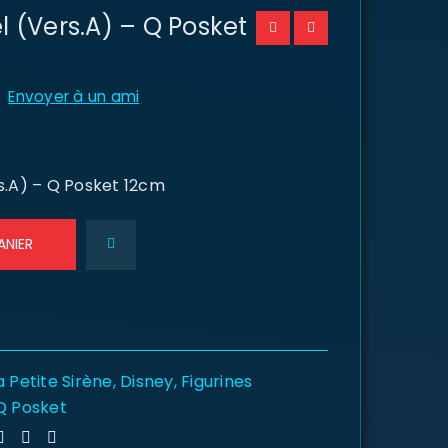
l (Vers.A) – Q Posket
Envoyer à un ami
rs.A) – Q Posket 12cm
ANIER
a Petite Sirène
,
Disney
,
Figurines
Q Posket