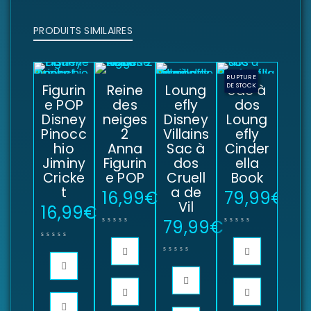
PRODUITS SIMILAIRES
RUPTURE
Figurin
Reine
Loung
DE STOCK
Sac à
e POP
des
efly
dos
Disney
neiges
Disney
Loung
Pinocc
2
Villains
efly
hio
Anna
Sac à
Cinder
Jiminy
Figurin
dos
ella
Cricke
e POP
Cruell
Book
t
a de
16,99
€
79,99
€
Vil
16,99
€
79,99
€