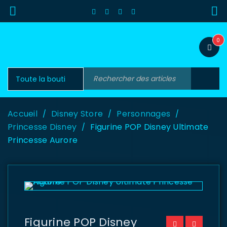
0
Accueil
Disney Store
Personnages
/
/
/
Princesse Disney
Figurine POP Disney Ultimate
/
Princesse Aurore
Figurine POP Disney