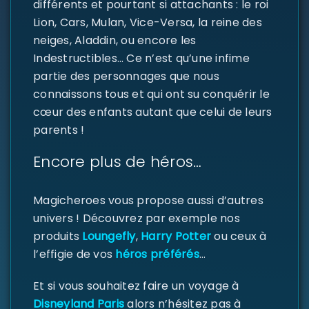
différents et pourtant si attachants : le roi
Lion, Cars, Mulan, Vice-Versa, la reine des
neiges, Aladdin, ou encore les
Indestructibles… Ce n’est qu’une infime
partie des personnages que nous
connaissons tous et qui ont su conquérir le
SE CONNECTER
cœur des enfants autant que celui de leurs
parents !
Identifiant ou e-mail
*
Encore plus de héros…
Mot de passe
*
Magicheroes vous propose aussi d’autres
univers ! Découvrez par exemple nos
produits
Loungefly
,
Harry Potter
ou ceux à
l’effigie de vos
héros préférés
…
Se souvenir de moi
SE CONNECTER
Et si vous souhaitez faire un voyage à
Disneyland Paris
alors n’hésitez pas à