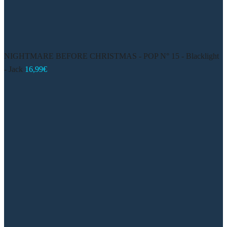
NIGHTMARE BEFORE CHRISTMAS - POP N° 15 - Blacklight
- Jack
16,99
€