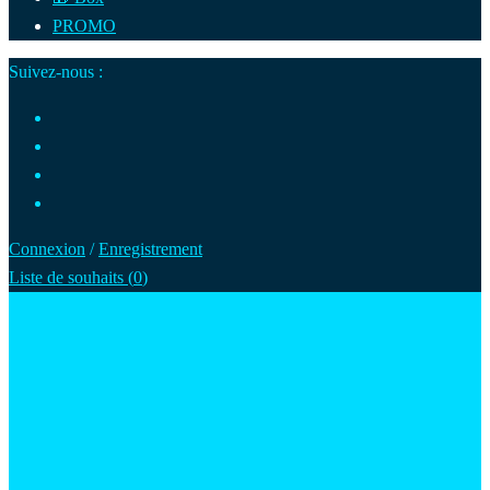
PROMO
Suivez-nous :
Connexion
/
Enregistrement
Liste de souhaits (
0
)