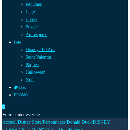
Peluches
Lego
Livres
Puzzle
Autres jeux
Fête
Disney 100 Ans
Saint Valentin
Pâques
Halloween
Noël
🎁 Box
PROMO
0
Votre panier est vide
Accueil
/
Disney Store
/
Personnages
/
Donald Duck
/
DISNEY
CLASSICS – POP N° 1191 – Donald Duck