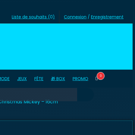
Liste de souhaits (
0
)
Connexion
/
Enregistrement
0
MODE
JEUX
FÊTE
🎁 BOX
PROMO
 Christmas Mickey – 16cm