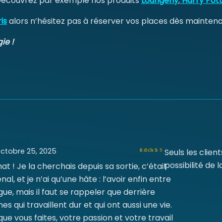
 Découvrez par exemple nos produits
Loungefly
,
Harry Pot
is
alors n’hésitez pas à réserver vos places dès maintena
ie !
ctobre 25, 2025
Seuls les clie
possibilité de l
 ! Je la cherchais depuis sa sortie, c’était
Note
5
sur 5
 et je n’ai qu’une hâte : l’avoir enfin entre
gue, mais il faut se rappeler que derrière
es qui travaillent dur et qui ont aussi une vie.
e vous faites, votre passion et votre travail