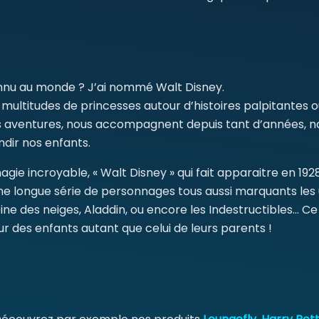
SE CONNECTER
connu au monde ? J’ai nommé Walt Disney.
Obligatoire
Identifiant ou e-mail
*
 multitudes de princesses autour d’histoires palpitantes o
es aventures, nous accompagnent depuis tant d’années, nou
ndir nos enfants.
Obligatoire
Mot de passe
*
ie incroyable, « Walt Disney » qui fait apparaitre en 19
’une longue série de personnages tous aussi marquants les u
Se connecter
 reine des neiges, Aladdin, ou encore les Indestructibles… 
Se souvenir de moi
r des enfants autant que celui de leurs parents !
MOT DE PASSE PERDU ?