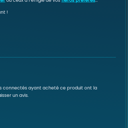
ter
ou ceux à l’effigie de vos
héros préférés
…
nt !
nts connectés ayant acheté ce produit ont la
aisser un avis.