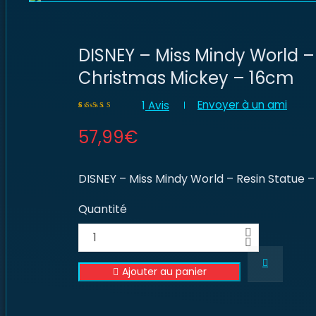
DISNEY – Miss Mindy World –
Christmas Mickey – 16cm
Envoyer à un ami
1
Avis
Noté
1
5.00
sur 5
57,99
€
basé sur
notation
client
DISNEY – Miss Mindy World – Resin Statue 
Quantité
Ajouter au panier