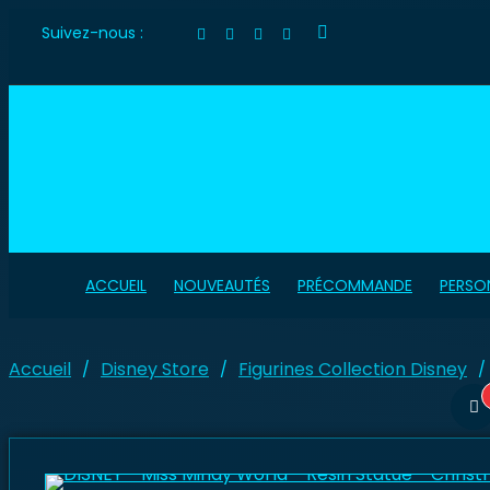
Suivez-nous :
ACCUEIL
NOUVEAUTÉS
PRÉCOMMANDE
PERSO
Accueil
Disney Store
Figurines Collection Disney
/
/
/