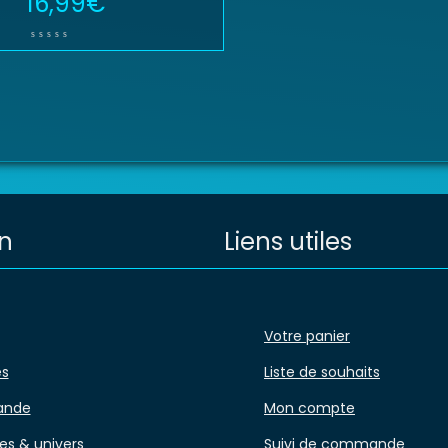
16,99
€
n
Liens utiles
Votre panier
és
Liste de souhaits
ande
Mon compte
es & univers
Suivi de commande