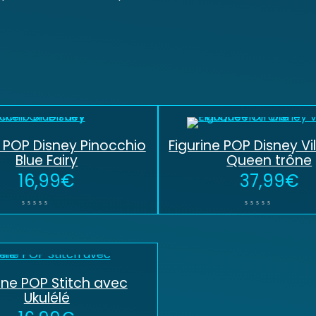
e POP Disney Pinocchio
Figurine POP Disney Vill
Blue Fairy
Queen trône
16,99
€
37,99
€
ine POP Stitch avec
Ukulélé