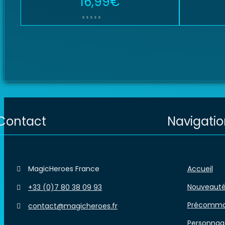
16,99
€
Contact
Navigatio
MagicHeroes France
Accueil
Nouveaut
+33 (0)7 80 38 09 93
Précomm
contact@magicheroes.fr
Personnag