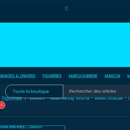
NNAGES & UNIVERS
FIGURINES
MAROQUINERIE
MAISON
Figurines
DISNEY – Miss Mindy World – Resin Statue –
/
0