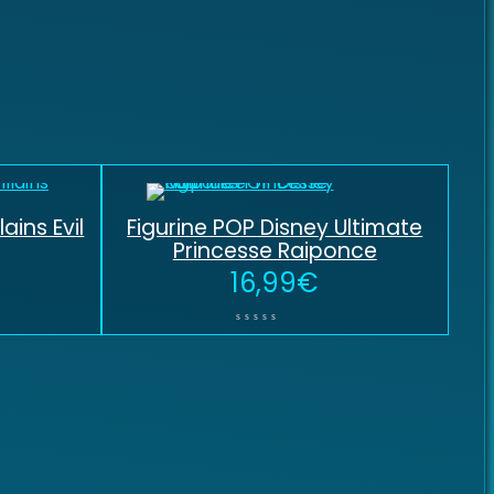
ains Evil
Figurine POP Disney Ultimate
Princesse Raiponce
16,99
€