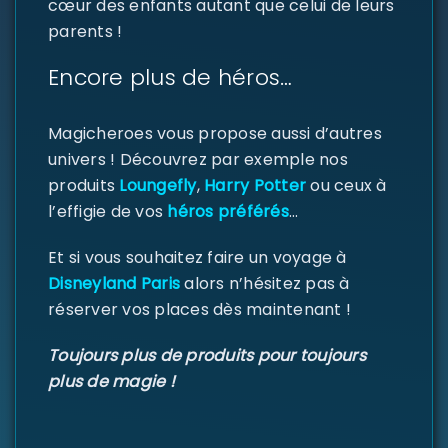
cœur des enfants autant que celui de leurs
parents !
SE CONNECTER
Encore plus de héros…
Identifiant ou e-mail
*
Magicheroes vous propose aussi d’autres
univers ! Découvrez par exemple nos
produits
Loungefly
,
Harry Potter
ou ceux à
l’effigie de vos
héros préférés
…
Mot de passe
*
Et si vous souhaitez faire un voyage à
Disneyland Paris
alors n’hésitez pas à
réserver vos places dès maintenant !
Se souvenir de moi
SE CONNECTER
Toujours plus de produits pour toujours
plus de magie !
MOT DE PASSE PERDU ?