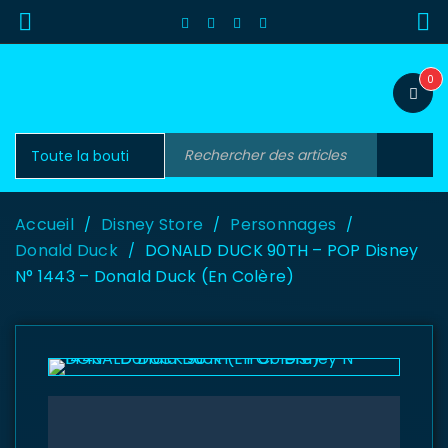
0
Accueil
Disney Store
Personnages
/
/
/
Donald Duck
DONALD DUCK 90TH – POP Disney
/
N° 1443 – Donald Duck (En Colère)