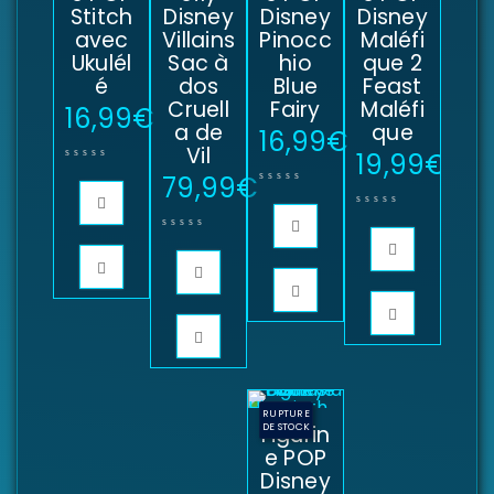
Stitch
Disney
Disney
Disney
avec
Villains
Pinocc
Maléfi
Ukulél
Sac à
hio
que 2
é
dos
Blue
Feast
Cruell
Fairy
Maléfi
16,99
€
a de
que
16,99
€
Vil
19,99
€
79,99
€
RUPTURE
Figurin
DE STOCK
e POP
Disney