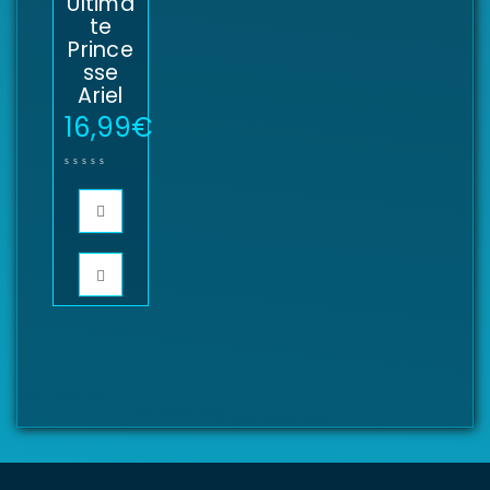
Ultima
te
Prince
sse
Ariel
16,99
€