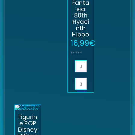
Fanta
sia
80th
Hyaci
nth
Hippo
16,99
€
Figurin
e POP
Disney