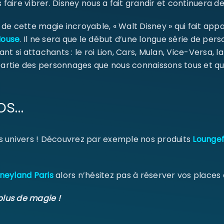
 faire vibrer. Disney nous a fait grandir et continuera de
e cette magie incroyable, « Walt Disney » qui fait appa
Se souvenir de moi
Mouse
. Il ne sera que le début d’une longue série de pe
SE CONNECTER
ant si attachants : le roi Lion, Cars, Mulan, Vice-Versa, l
 partie des personnages que nous connaissons tous et qu
MOT DE PASSE PERDU ?
os…
s univers ! Découvrez par exemple nos produits
Loungef
neyland Paris
alors n’hésitez pas à réserver vos places
plus de magie !