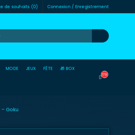
te de souhaits (
0
)
Connexion
/
Enregistrement
MODE
JEUX
FÊTE
🎁 BOX
179
 – Goku