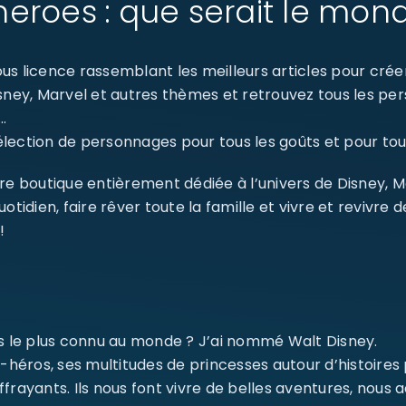
eroes : que serait le mon
s licence rassemblant les meilleurs articles pour créer 
isney, Marvel et autres thèmes et retrouvez tous les p
…
ection de personnages pour tous les goûts et pour tout
re boutique entièrement dédiée à l’univers de Disney, 
dien, faire rêver toute la famille et vivre et revivre 
!
SE CONNECTER
Identifiant ou e-mail
*
ms le plus connu au monde ? J’ai nommé Walt Disney.
-héros, ses multitudes de princesses autour d’histoires
Mot de passe
*
ffrayants. Ils nous font vivre de belles aventures, nou