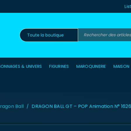
Lis
SONNAGES & UNIVERS
FIGURINES
MAROQUINERIE
MAISON
ragon Ball
DRAGON BALL GT – POP Animation N° 1626
/