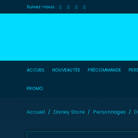
Suivez-nous :
ACCUEIL
NOUVEAUTÉS
PRÉCOMMANDE
PER
PROMO
Accueil
Disney Store
Personnages
D
/
/
/