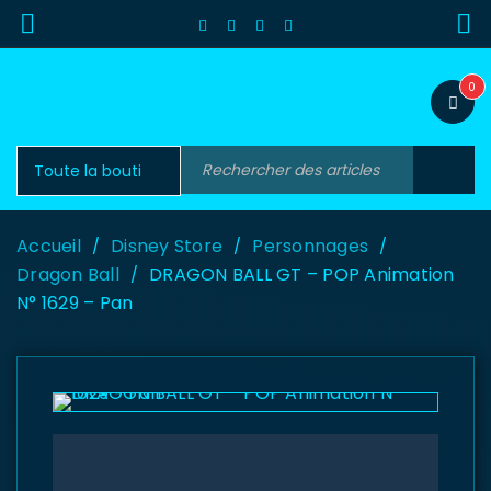
0
Accueil
Disney Store
Personnages
/
/
/
Dragon Ball
DRAGON BALL GT – POP Animation
/
N° 1629 – Pan