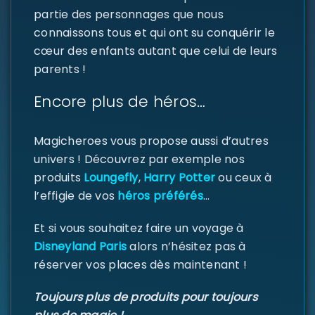
partie des personnages que nous
Identifiant ou e-mail
*
connaissons tous et qui ont su conquérir le
cœur des enfants autant que celui de leurs
parents !
Mot de passe
*
Encore plus de héros…
Magicheroes vous propose aussi d’autres
univers ! Découvrez par exemple nos
Se souvenir de moi
SE CONNECTER
produits
Loungefly
,
Harry Potter
ou ceux à
l’effigie de vos
héros préférés
…
MOT DE PASSE PERDU ?
Et si vous souhaitez faire un voyage à
Disneyland Paris
alors n’hésitez pas à
réserver vos places dès maintenant !
Toujours plus de produits pour toujours