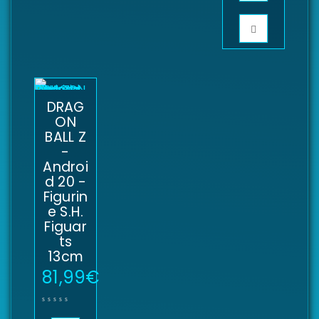
DRAG
ON
BALL Z
-
Androi
d 20 -
Figurin
e S.H.
Figuar
ts
13cm
81,99
€