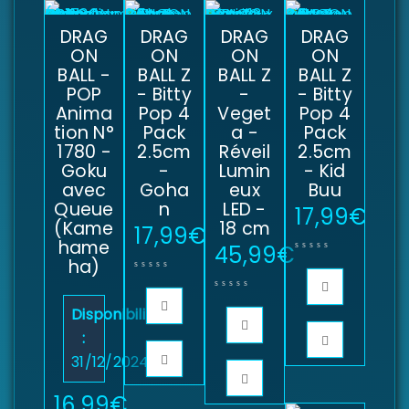
DRAG
DRAG
DRAG
DRAG
ON
ON
ON
ON
BALL -
BALL Z
BALL Z
BALL Z
POP
- Bitty
-
- Bitty
Anima
Pop 4
Veget
Pop 4
tion N°
Pack
a -
Pack
1780 -
2.5cm
Réveil
2.5cm
Goku
-
Lumin
- Kid
avec
Goha
eux
Buu
Queue
n
LED -
17,99
€
(Kame
18 cm
17,99
€
hame
45,99
€
ha)
Disponibilité
:
31/12/2024
16,99
€