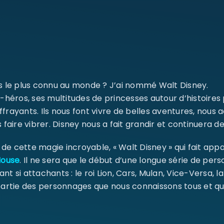
Mot de passe
*
Se souvenir de moi
SE CONNECTER
ms le plus connu au monde ? J’ai nommé Walt Disney.
MOT DE PASSE PERDU ?
-héros, ses multitudes de princesses autour d’histoires
ffrayants. Ils nous font vivre de belles aventures, nou
 faire vibrer. Disney nous a fait grandir et continuera de
e cette magie incroyable, « Walt Disney » qui fait appa
Mouse
. Il ne sera que le début d’une longue série de pe
ant si attachants : le roi Lion, Cars, Mulan, Vice-Versa, l
 partie des personnages que nous connaissons tous et qu