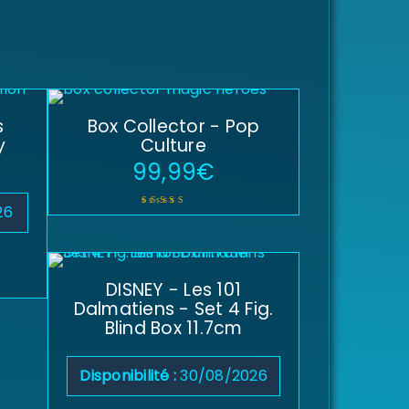
s
Box Collector - Pop
y
Culture
99,99
€
26
Note
5.00
sur 5
DISNEY - Les 101
Dalmatiens - Set 4 Fig.
Blind Box 11.7cm
Disponibilité :
30/08/2026