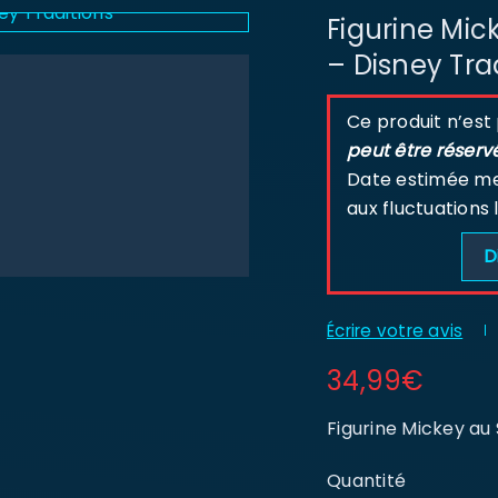
Figurine Mic
– Disney Tra
Ce produit n’est
peut être réserv
Date estimée men
aux fluctuations 
D
Écrire votre avis
34,99
€
Figurine Mickey au
Quantité