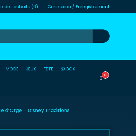
te de souhaits (
0
)
Connexion
/
Enregistrement
MODE
JEUX
FÊTE
🎁 BOX
0
re d’Orge – Disney Traditions