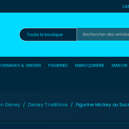
Lis
SONNAGES & UNIVERS
FIGURINES
MAROQUINERIE
MAISON
on Disney
Disney Traditions
Figurine Mickey au Suc
/
/