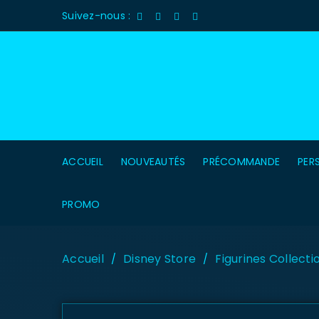
Suivez-nous :
ACCUEIL
NOUVEAUTÉS
PRÉCOMMANDE
PER
PROMO
Accueil
Disney Store
Figurines Collecti
/
/