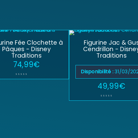
urine Fée Clochette à
Figurine Jac & Gu
Pâques - Disney
Cendrillon - Disne
Traditions
Traditions
74,99
€
Disponibilité :
31/03/20
49,99
€