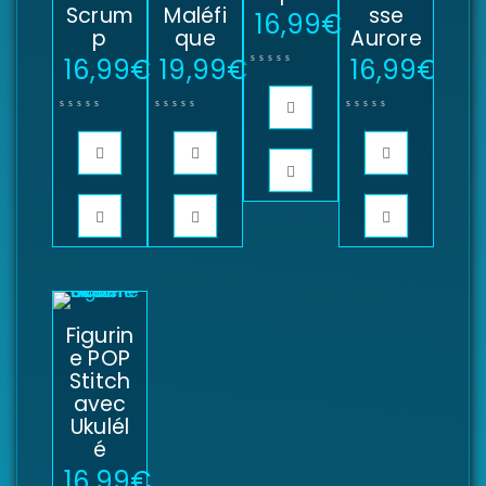
Scrum
Maléfi
sse
16,99
€
p
que
Aurore
16,99
€
19,99
€
16,99
€
Figurin
e POP
Stitch
avec
Ukulél
é
16,99
€