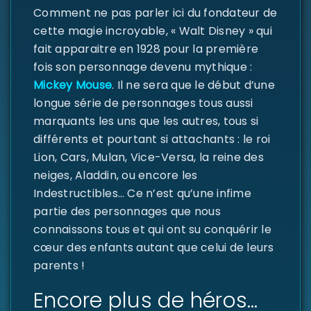
Comment ne pas parler ici du fondateur de
Se souvenir de moi
cette magie incroyable, « Walt Disney » qui
fait apparaitre en 1928 pour la première
SE CONNECTER
fois son personnage devenu mythique :
Mickey Mouse
. Il ne sera que le début d’une
MOT DE PASSE PERDU ?
longue série de personnages tous aussi
marquants les uns que les autres, tous si
différents et pourtant si attachants : le roi
Lion, Cars, Mulan, Vice-Versa, la reine des
neiges, Aladdin, ou encore les
Indestructibles… Ce n’est qu’une infime
partie des personnages que nous
connaissons tous et qui ont su conquérir le
cœur des enfants autant que celui de leurs
parents !
Encore plus de héros…