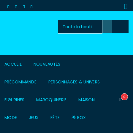
ACCUEIL
NOUVEAUTÉS
PRÉCOMMANDE
PERSONNAGES & UNIVERS
0
FIGURINES
MAROQUINERIE
MAISON
MODE
JEUX
FÊTE
🎁 BOX