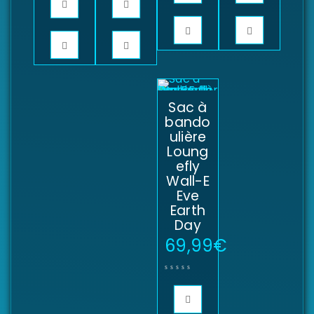
Sac à
bando
ulière
Loung
efly
Wall-E
Eve
Earth
Day
69,99
€