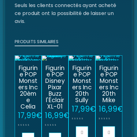
Seuls les clients connectés ayant acheté
ce produit ont la possibilité de laisser un
avis.
PRODUITS SIMILAIRES
Figurin
Figurin
Figurin
Figurin
e POP
e POP
e POP
e POP
Monst
Disney
Monst
Monst
ers Inc
Pixar
ers Inc
ers Inc
20èm
Buzz
20th
20th
e
l'Éclair
Sully
Mike
Celia
XL-01
17,99
€
16,99
€
17,99
€
16,99
€