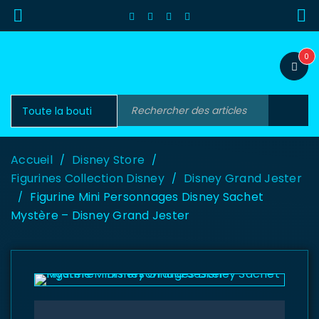
0
Accueil
Disney Store
/
/
Figurines Collection Disney
Disney Grand Jester
/
Figurine Mini Personnages Disney Sachet
/
Mystère – Disney Grand Jester