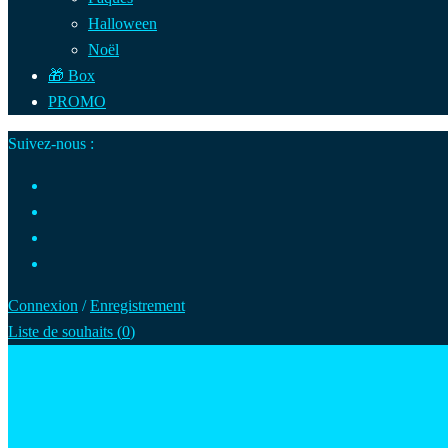
Halloween
Noël
🎁 Box
PROMO
Suivez-nous :
Connexion
/
Enregistrement
Liste de souhaits (
0
)