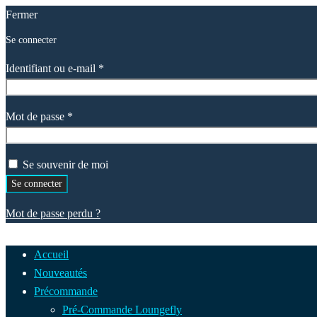
Fermer
Se connecter
Obligatoire
Identifiant ou e-mail
*
Obligatoire
Mot de passe
*
Se souvenir de moi
Se connecter
Mot de passe perdu ?
Accueil
Nouveautés
Précommande
Pré-Commande Loungefly