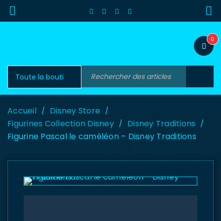
0
Accueil
Disney Store
/
/
Figurines Collection Disney
Disney Traditions
/
/
Figurine Pascal le caméléon – Disney Traditions