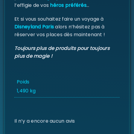
l’effigie de vos
héros préférés
…
Se souvenir de moi
SE CONNECTER
Et si vous souhaitez faire un voyage à
MOT DE PASSE PERDU ?
Disneyland Paris
alors n’hésitez pas à
réserver vos places dès maintenant !
Toujours plus de produits pour toujours
plus de magie !
Poids
1,490 kg
Il n’y a encore aucun avis