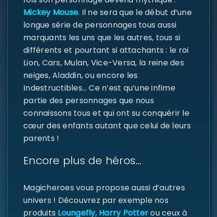
Mickey Mouse
. Il ne sera que le début d’une
longue série de personnages tous aussi
marquants les uns que les autres, tous si
différents et pourtant si attachants : le roi
Lion, Cars, Mulan, Vice-Versa, la reine des
neiges, Aladdin, ou encore les
Indestructibles… Ce n’est qu’une infime
partie des personnages que nous
SE CONNECTER
connaissons tous et qui ont su conquérir le
cœur des enfants autant que celui de leurs
Identifiant ou e-mail
*
parents !
Encore plus de héros…
Mot de passe
*
Magicheroes vous propose aussi d’autres
univers ! Découvrez par exemple nos
produits
Loungefly
,
Harry Potter
ou ceux à