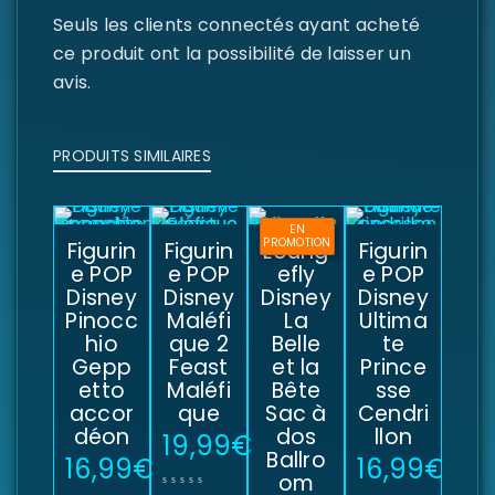
Seuls les clients connectés ayant acheté
ce produit ont la possibilité de laisser un
avis.
PRODUITS SIMILAIRES
EN
PROMOTION
Figurin
Figurin
Loung
Figurin
e POP
e POP
efly
e POP
Disney
Disney
Disney
Disney
Pinocc
Maléfi
La
Ultima
hio
que 2
Belle
te
Gepp
Feast
et la
Prince
etto
Maléfi
Bête
sse
accor
que
Sac à
Cendri
déon
dos
llon
19,99
€
Ballro
16,99
€
16,99
€
om