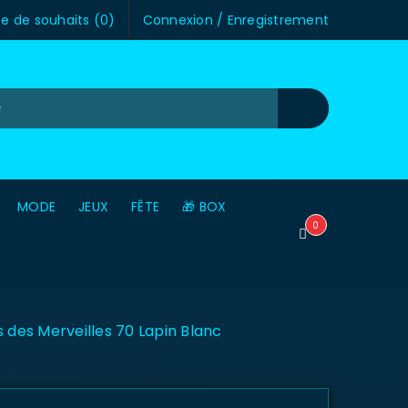
te de souhaits (
0
)
Connexion
/
Enregistrement
MODE
JEUX
FÊTE
🎁 BOX
0
s des Merveilles 70 Lapin Blanc