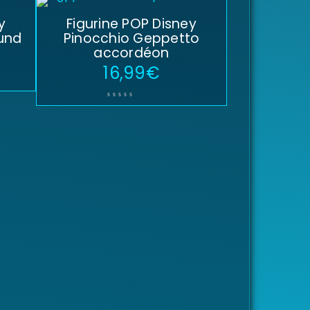
y
Figurine POP Disney
und
Pinocchio Geppetto
accordéon
16,99
€