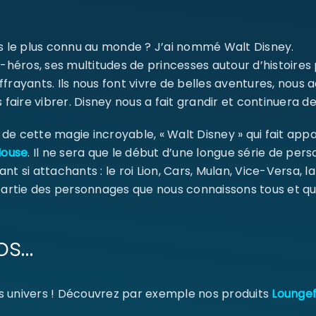
ms le plus connu au monde ? J’ai nommé Walt Disney.
Se souvenir de moi
SE CONNECTER
-héros, ses multitudes de princesses autour d’histoires
ffrayants. Ils nous font vivre de belles aventures, nou
 faire vibrer. Disney nous a fait grandir et continuera de
MOT DE PASSE PERDU ?
e cette magie incroyable, « Walt Disney » qui fait appa
Mouse
. Il ne sera que le début d’une longue série de pe
ant si attachants : le roi Lion, Cars, Mulan, Vice-Versa, l
 partie des personnages que nous connaissons tous et qu
os…
s univers ! Découvrez par exemple nos produits
Loungef