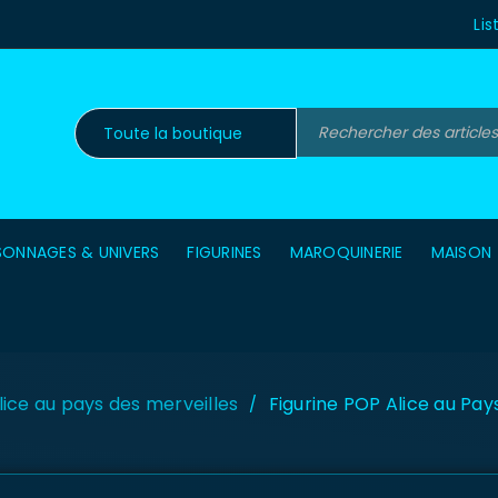
Lis
SONNAGES & UNIVERS
FIGURINES
MAROQUINERIE
MAISON
lice au pays des merveilles
Figurine POP Alice au Pay
/