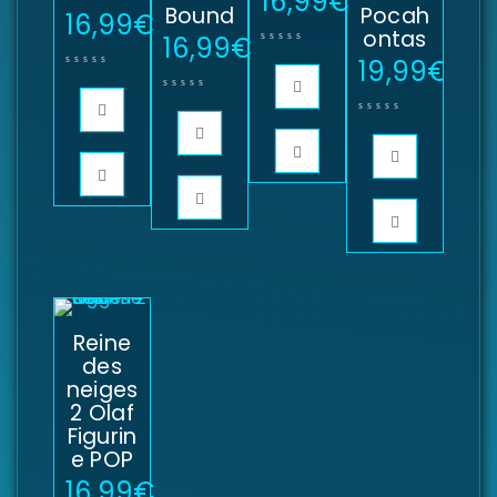
16,99
€
Bound
Pocah
16,99
€
ontas
16,99
€
19,99
€
Reine
des
neiges
2 Olaf
Figurin
e POP
16,99
€