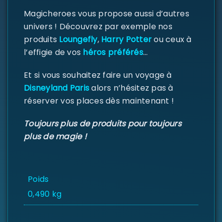
Magicheroes vous propose aussi d’autres
Identifiant ou e-mail
*
univers ! Découvrez par exemple nos
produits
Loungefly
,
Harry Potter
ou ceux à
l’effigie de vos
héros préférés
…
Mot de passe
*
Et si vous souhaitez faire un voyage à
Disneyland Paris
alors n’hésitez pas à
réserver vos places dès maintenant !
Se souvenir de moi
Toujours plus de produits pour toujours
SE CONNECTER
plus de magie !
MOT DE PASSE PERDU ?
Poids
0,490 kg