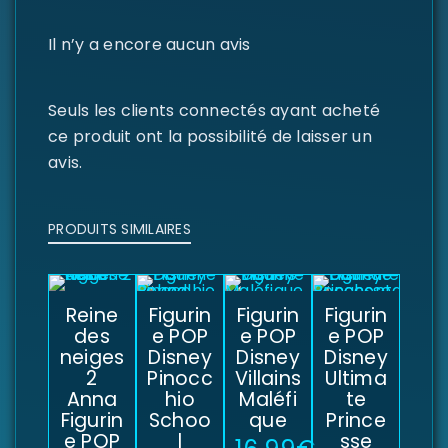
Il n’y a encore aucun avis
Seuls les clients connectés ayant acheté
ce produit ont la possibilité de laisser un
avis.
PRODUITS SIMILAIRES
Reine
Figurin
Figurin
Figurin
des
e POP
e POP
e POP
neiges
Disney
Disney
Disney
2
Pinocc
Villains
Ultima
Anna
hio
Maléfi
te
Figurin
Schoo
que
Prince
e POP
l
sse