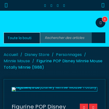
0
Accueil
Disney Store
Personnages
/
/
/
Minnie Mouse
Figurine POP Disney Minnie Mouse
/
Totally Minnie (1988)
Figurine POP Disney