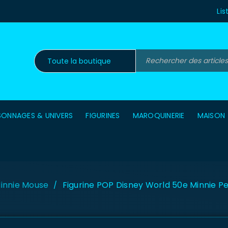
Lis
SONNAGES & UNIVERS
FIGURINES
MAROQUINERIE
MAISON
innie Mouse
Figurine POP Disney World 50e Minnie P
/