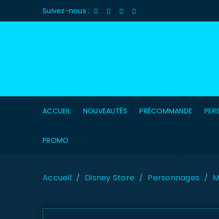
Suivez-nous :
ACCUEIL
NOUVEAUTÉS
PRÉCOMMANDE
PER
PROMO
Accueil
Disney Store
Personnages
M
/
/
/