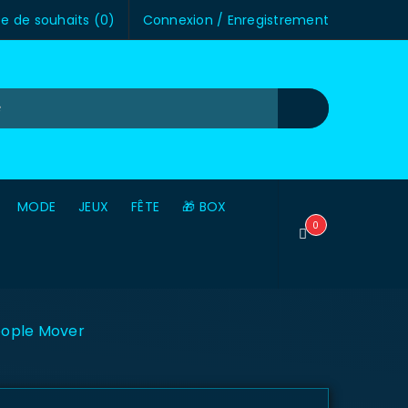
te de souhaits (
0
)
Connexion
/
Enregistrement
MODE
JEUX
FÊTE
🎁 BOX
0
eople Mover