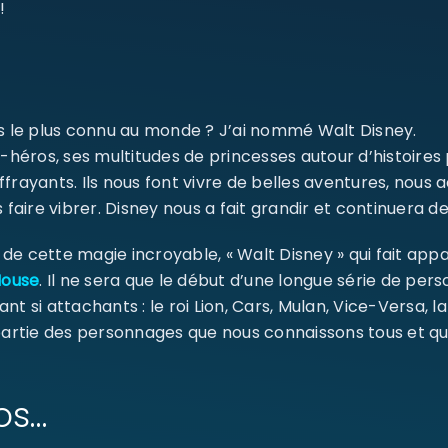
!
SE CONNECTER
Identifiant ou e-mail
*
ms le plus connu au monde ? J’ai nommé Walt Disney.
-héros, ses multitudes de princesses autour d’histoires
ffrayants. Ils nous font vivre de belles aventures, nou
 faire vibrer. Disney nous a fait grandir et continuera de
Mot de passe
*
e cette magie incroyable, « Walt Disney » qui fait appa
Mouse
. Il ne sera que le début d’une longue série de pe
ant si attachants : le roi Lion, Cars, Mulan, Vice-Versa, l
Se souvenir de moi
 partie des personnages que nous connaissons tous et qu
SE CONNECTER
MOT DE PASSE PERDU ?
os…