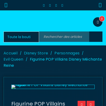
0
Accueil
Disney Store
Personnages
/
/
/
Evil Queen
Figurine POP Villains Disney Méchante
/
Reine
Figurine POP Villains