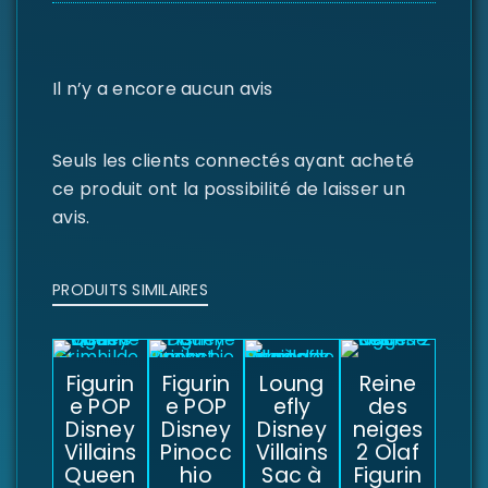
Il n’y a encore aucun avis
Seuls les clients connectés ayant acheté
ce produit ont la possibilité de laisser un
avis.
PRODUITS SIMILAIRES
Figurin
Figurin
Loung
Reine
e POP
e POP
efly
des
Disney
Disney
Disney
neiges
Villains
Pinocc
Villains
2 Olaf
Queen
hio
Sac à
Figurin