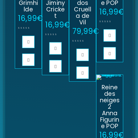
Grimhi
Jiminy
dos
e POP
lde
Cricke
Cruell
16,99
€
t
a de
16,99
€
Vil
16,99
€
79,99
€
Reine
des
neiges
2
Anna
Figurin
e POP
16,99
€