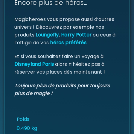
Encore plus de héros…
Identifiant ou e-mail
*
Magicheroes vous propose aussi d’autres
univers ! Découvrez par exemple nos
produits
Loungefly
,
Harry Potter
ou ceux à
l’effigie de vos
héros préférés
…
Mot de passe
*
Et si vous souhaitez faire un voyage à
Disneyland Paris
alors n’hésitez pas à
réserver vos places dès maintenant !
Se souvenir de moi
SE CONNECTER
Toujours plus de produits pour toujours
plus de magie !
MOT DE PASSE PERDU ?
Poids
0,490 kg