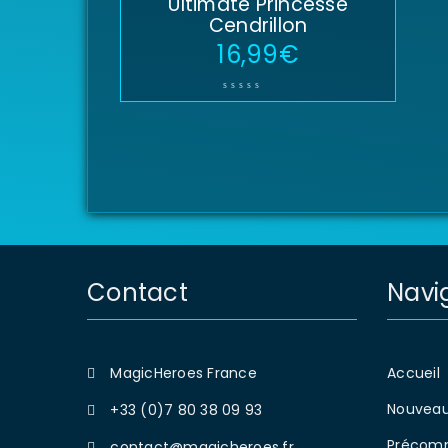
Ultimate Princesse
Cendrillon
16,99
€
Contact
Navi
MagicHeroes France
Accueil
Nouveau
+33 (0)7 80 38 09 93
Précom
contact@magicheroes.fr