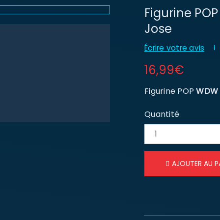
Figurine PO
Jose
Écrire votre avis
16,99
€
Figurine POP
WDW 5
Quantité
AJOUTER AU P