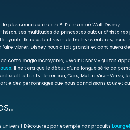
SE CONNECTER
ms le plus connu au monde ? J’ai nommé Walt Disney.
Identifiant ou e-mail
*
-héros, ses multitudes de princesses autour d’histoires
ffrayants. Ils nous font vivre de belles aventures, nou
 faire vibrer. Disney nous a fait grandir et continuera de
Mot de passe
*
e cette magie incroyable, « Walt Disney » qui fait appa
Mouse
. Il ne sera que le début d’une longue série de pe
ant si attachants : le roi Lion, Cars, Mulan, Vice-Versa, l
 partie des personnages que nous connaissons tous et qu
Se souvenir de moi
SE CONNECTER
os…
MOT DE PASSE PERDU ?
s univers ! Découvrez par exemple nos produits
Loungef