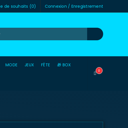
te de souhaits (
0
)
Connexion
/
Enregistrement
MODE
JEUX
FÊTE
🎁 BOX
0