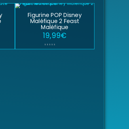
y
Figurine POP Disney
e
Maléfique 2 Feast
Maléfique
19,99
€