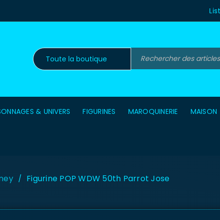
Lis
SONNAGES & UNIVERS
FIGURINES
MAROQUINERIE
MAISON
ney
Figurine POP WDW 50th Parrot Jose
/