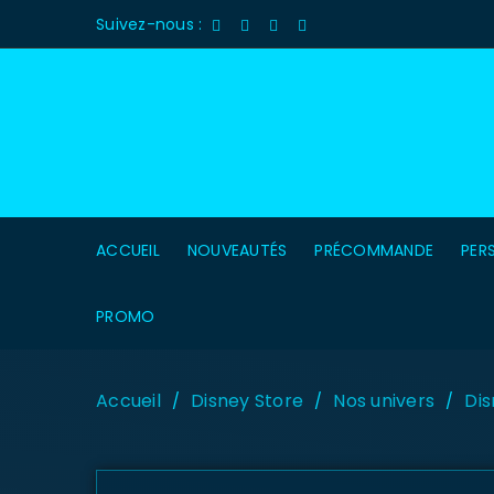
Suivez-nous :
ACCUEIL
NOUVEAUTÉS
PRÉCOMMANDE
PER
PROMO
Accueil
Disney Store
Nos univers
Dis
/
/
/