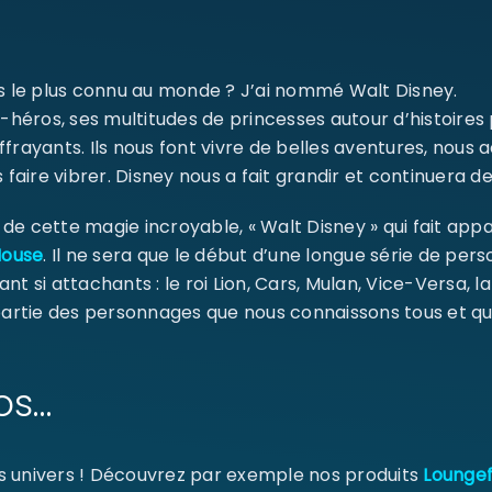
ms le plus connu au monde ? J’ai nommé Walt Disney.
Se souvenir de moi
-héros, ses multitudes de princesses autour d’histoires
SE CONNECTER
ffrayants. Ils nous font vivre de belles aventures, nou
 faire vibrer. Disney nous a fait grandir et continuera de
MOT DE PASSE PERDU ?
e cette magie incroyable, « Walt Disney » qui fait appa
Mouse
. Il ne sera que le début d’une longue série de pe
ant si attachants : le roi Lion, Cars, Mulan, Vice-Versa, l
 partie des personnages que nous connaissons tous et qu
os…
s univers ! Découvrez par exemple nos produits
Loungef