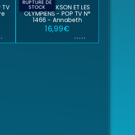
RUPTURE DE
 TV
PERCY JACKSON ET LES
STOCK
re
OLYMPIENS - POP TV N°
1466 - Annabeth
16,99
€