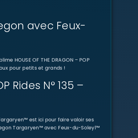
Aegon avec Feux-
 sublime HOUSE OF THE DRAGON – POP
oux pour petits et grands !
P Rides N° 135 –
garyen™ est ici pour faire valoir ses
ide Aegon Targaryen™ avec Feux-du-Soleyl™