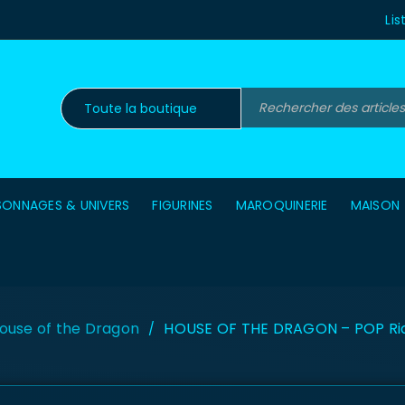
Lis
SONNAGES & UNIVERS
FIGURINES
MAROQUINERIE
MAISON
ouse of the Dragon
HOUSE OF THE DRAGON – POP Ride
/