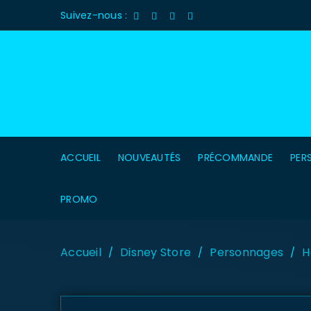
Suivez-nous :
ACCUEIL
NOUVEAUTÉS
PRÉCOMMANDE
PER
PROMO
Accueil
Disney Store
Personnages
H
/
/
/