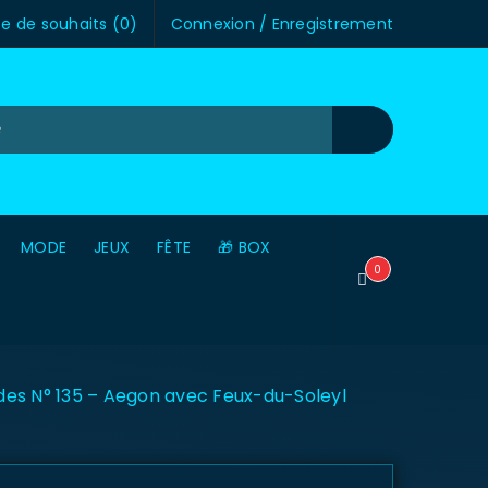
te de souhaits (
0
)
Connexion
/
Enregistrement
MODE
JEUX
FÊTE
🎁 BOX
0
s N° 135 – Aegon avec Feux-du-Soleyl