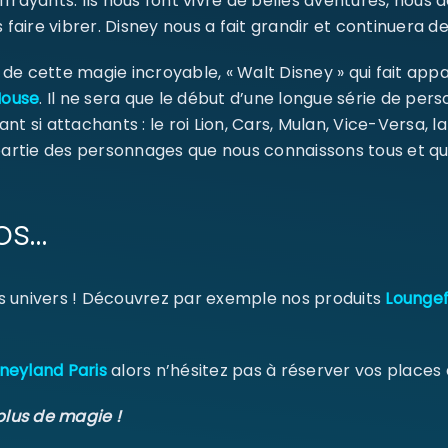
ffrayants. Ils nous font vivre de belles aventures, nou
 faire vibrer. Disney nous a fait grandir et continuera de
e cette magie incroyable, « Walt Disney » qui fait appa
Mouse
. Il ne sera que le début d’une longue série de pe
Se souvenir de moi
ant si attachants : le roi Lion, Cars, Mulan, Vice-Versa, l
SE CONNECTER
 partie des personnages que nous connaissons tous et qu
MOT DE PASSE PERDU ?
os…
s univers ! Découvrez par exemple nos produits
Loungef
neyland Paris
alors n’hésitez pas à réserver vos places
plus de magie !