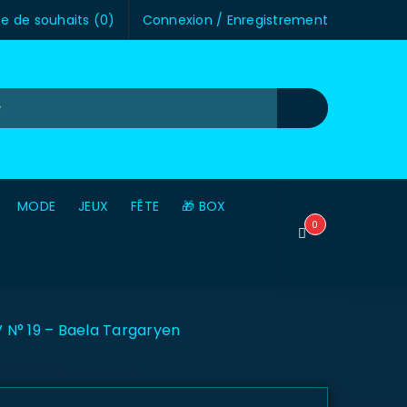
te de souhaits (
0
)
Connexion
/
Enregistrement
MODE
JEUX
FÊTE
🎁 BOX
0
N° 19 – Baela Targaryen