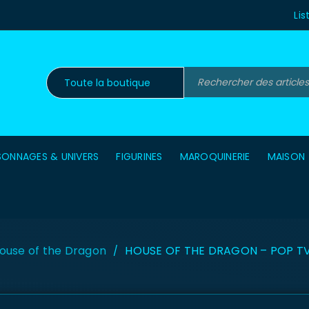
Lis
SONNAGES & UNIVERS
FIGURINES
MAROQUINERIE
MAISON
ouse of the Dragon
HOUSE OF THE DRAGON – POP TV 
/