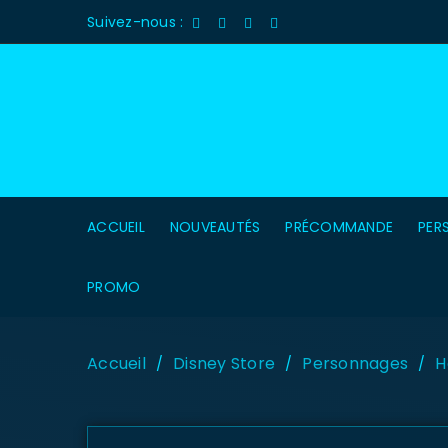
Suivez-nous :
ACCUEIL
NOUVEAUTÉS
PRÉCOMMANDE
PER
PROMO
Accueil
Disney Store
Personnages
H
/
/
/