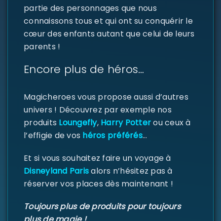
partie des personnages que nous
connaissons tous et qui ont su conquérir le
cœur des enfants autant que celui de leurs
SE CONNECTER
parents !
Identifiant ou e-mail
*
Encore plus de héros…
Magicheroes vous propose aussi d’autres
univers ! Découvrez par exemple nos
Mot de passe
*
produits
Loungefly
,
Harry Potter
ou ceux à
l’effigie de vos
héros préférés
…
Et si vous souhaitez faire un voyage à
Se souvenir de moi
SE CONNECTER
Disneyland Paris
alors n’hésitez pas à
réserver vos places dès maintenant !
MOT DE PASSE PERDU ?
Toujours plus de produits pour toujours
plus de magie !