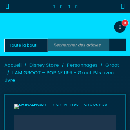
0
Accueil
Disney Store
Personnages
Groot
/
/
/
I AM GROOT – POP N° 1193 – Groot PJs avec
/
Livre