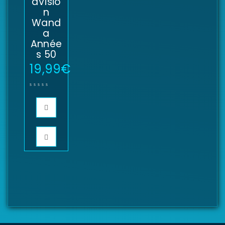
aVisio
n
Wand
a
Année
s 50
19,99
€