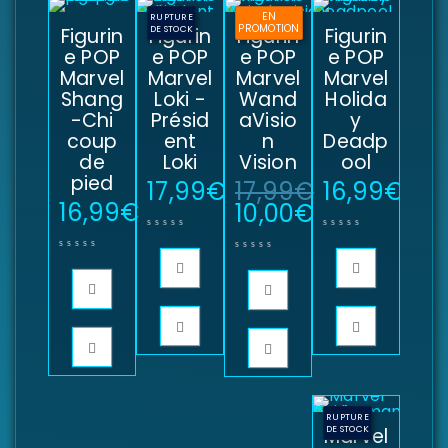
EN
RUPTURE
PROMOTION
Figurin
Figurin
DE STOCK
Figurin
Figurin
e POP
e POP
e POP
e POP
Marvel
Marvel
Marvel
Marvel
Shang
Loki -
Wand
Holida
-Chi
Présid
aVisio
y
coup
ent
n
Deadp
de
Loki
Vision
ool
pied
17,99
€
17,99
€
16,99
€
16,99
€
10,00
€
RUPTURE
Marvel
DE STOCK