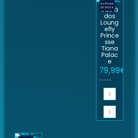
RUPTURE
DE STOCK
Sac à
dos
Loung
efly
Prince
sse
Tiana
Palac
e
79,99
€