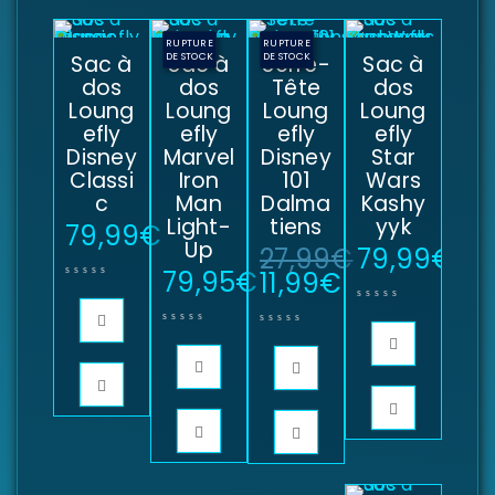
RUPTURE
RUPTURE
Sac à
DE STOCK
Sac à
Serre-
DE STOCK
Sac à
dos
dos
Tête
dos
Loung
Loung
Loung
Loung
efly
efly
efly
efly
Disney
Marvel
Disney
Star
Classi
Iron
101
Wars
c
Man
Dalma
Kashy
Light-
tiens
yyk
79,99
€
Up
27,99
€
79,99
€
79,95
€
11,99
€