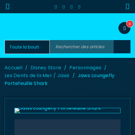
0
Accueil
Disney Store
Personnages
/
/
/
Les Dents de la Mer / Jaws
Jaws Loungefly
/
Portefeuille Shark