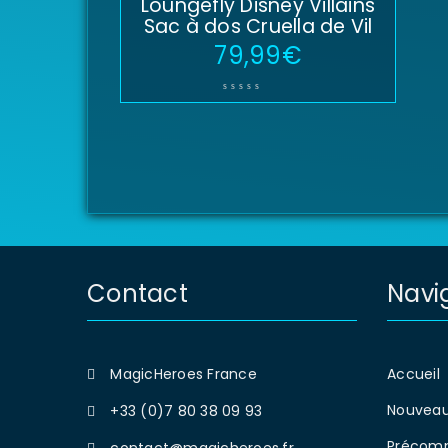
Loungefly Disney Villains
Sac à dos Cruella de Vil
79,99
€
Contact
Navi
MagicHeroes France
Accueil
Nouveau
+33 (0)7 80 38 09 93
Précom
contact@magicheroes.fr