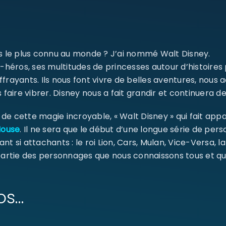
SE CONNECTER
Identifiant ou e-mail
*
ms le plus connu au monde ? J’ai nommé Walt Disney.
-héros, ses multitudes de princesses autour d’histoires
ffrayants. Ils nous font vivre de belles aventures, nou
 faire vibrer. Disney nous a fait grandir et continuera de
Mot de passe
*
e cette magie incroyable, « Walt Disney » qui fait appa
Mouse
. Il ne sera que le début d’une longue série de pe
ant si attachants : le roi Lion, Cars, Mulan, Vice-Versa, l
Se souvenir de moi
 partie des personnages que nous connaissons tous et qu
SE CONNECTER
MOT DE PASSE PERDU ?
os…