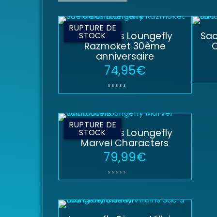
RUPTURE DE
Sac à dos Loungefly
Sac
STOCK
Razmoket 30ème
anniversaire
74,95
€
RUPTURE DE
Sac à dos Loungefly
STOCK
Marvel Characters
79,99
€