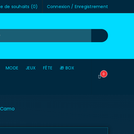
te de souhaits (
0
)
Connexion
/
Enregistrement
MODE
JEUX
FÊTE
🎁 BOX
0
n Camo