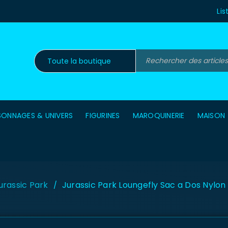
Lis
SONNAGES & UNIVERS
FIGURINES
MAROQUINERIE
MAISON
urassic Park
Jurassic Park Loungefly Sac a Dos Nylo
/