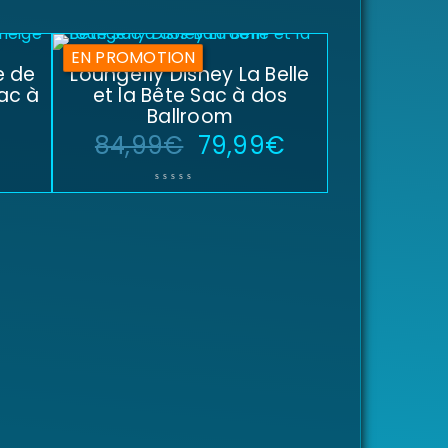
EN PROMOTION
e de
Loungefly Disney La Belle
ac à
et la Bête Sac à dos
Ballroom
84,99
€
79,99
€