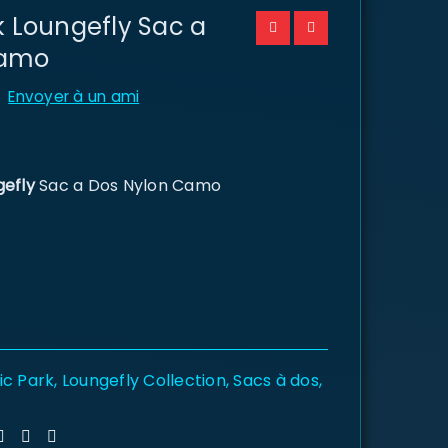
k Loungefly Sac a
Camo
Envoyer à un ami
gefly
Sac a Dos Nylon Camo
ic Park
,
Loungefly Collection
,
Sacs à dos
,