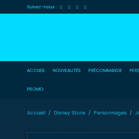
Suivez-nous :
ACCUEIL
NOUVEAUTÉS
PRÉCOMMANDE
PER
PROMO
Accueil
Disney Store
Personnages
J
/
/
/